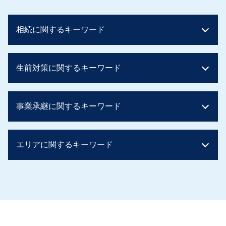
相続に関するキーワード
相続税 早見表
生前対策に関するキーワード
相続税 税率 土地
相続税 控除対象
相続税 配偶者控除 デメリット
贈与税 親子
事業承継に関するキーワード
相続税 非課税 生命保険
生前贈与 土地
相続税 基礎控除 兄弟
相続税 対策 アパート
相続税 基礎控除
生前贈与 不動産
事業承継 方法
相続税 いくら
エリアに関するキーワード
相続時精算課税制度 住宅
親族内承継 割合
相続税 基礎控除 申告
親から 1000万 贈与税
親族内承継 デメリット
相続税の申告
相続時精算課税制度 手続き
事業承継 親族以外
生前対策 京都府
二次相続 相続税
贈与税 タンス預金
親族内承継 株式譲渡
生前対策 兵庫県
相続税早見表 改正
生前贈与 孫
親族内承継 定義
生前対策 阪神間
贈与税 非課税
贈与税 ばれない 知恵袋
事業承継 個人
事業承継 京都府
相続税とは 簡単に
生前贈与 住宅 親子
事業譲渡 個人
相続 阪神間