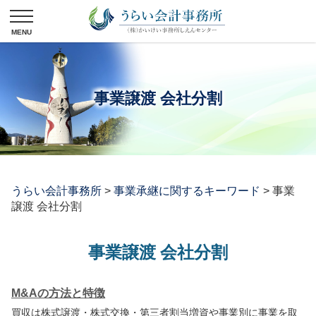
事業譲渡 会社分割
うらい会計事務所
>
事業承継に関するキーワード
>
事業
譲渡 会社分割
事業譲渡 会社分割
M&Aの方法と特徴
買収は株式譲渡・株式交換・第三者割当増資や事業別に事業を取