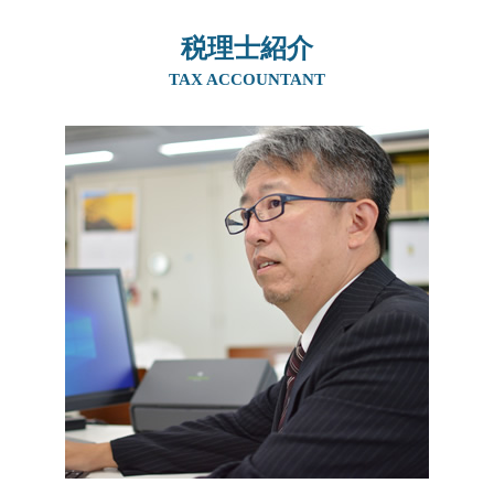
土地 贈与税
相続税 時効
親族内承継 課題
事業承継 阪神間
相続税 控除
贈与税 非課税
親族内承継 親族外承継
税理士紹介
生前対策 北摂エリア
相続税 現金
実家 名義変更 生前贈与
親族内承継 株主総会
相続 兵庫県
TAX ACCOUNTANT
相続税 いくらまで無税
贈与税 かからない方法
社長 後継者 募集
事業承継 兵庫県
土地 評価額 計算
住宅取得資金贈与 土地
親族内承継
相続 京都府
相続税 基礎控除 生命保険
住宅取得資金贈与 必要書類
事業承継
事業承継 奈良県
生前贈与 非課税 住宅
後継者 募集 飲食
生前対策 大阪府
生前贈与 住宅
事業譲渡
生前対策 吹田市
住宅取得資金贈与 タイミング
後継者 募集
相続 北摂エリア
事業承継 親子
事業承継 大阪府
事業承継税制 デメリット
生前対策 奈良県
m&a 個人
相続 大阪府
相続 吹田市
相続 奈良県