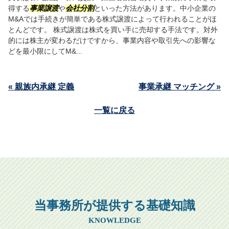
得する
事業譲渡
や
会社分割
といった方法があります。中小企業の
M&Aでは手続きが簡単である株式譲渡によって行われることがほ
とんどです。 株式譲渡は株式を買い手に売却する手法です。対外
的には株主が変わるだけですから、事業内容や取引先への影響な
どを最小限にしてM&...
« 親族内承継 定義
事業承継 マッチング »
一覧に戻る
当事務所が提供する基礎知識
KNOWLEDGE