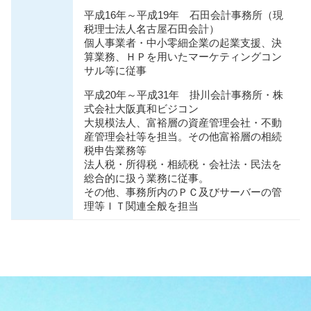
平成16年～平成19年 石田会計事務所（現
税理士法人名古屋石田会計）
個人事業者・中小零細企業の起業支援、決
算業務、ＨＰを用いたマーケティングコン
サル等に従事
平成20年～平成31年 掛川会計事務所・株
式会社大阪真和ビジコン
大規模法人、富裕層の資産管理会社・不動
産管理会社等を担当。その他富裕層の相続
税申告業務等
法人税・所得税・相続税・会社法・⺠法を
総合的に扱う業務に従事。
その他、事務所内のＰＣ及びサーバーの管
理等ＩＴ関連全般を担当