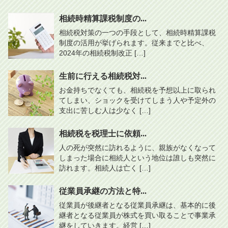
相続時精算課税制度の...
相続税対策の一つの手段として、相続時精算課税
制度の活用が挙げられます。従来までと比べ、
2024年の相続税制改正 […]
生前に行える相続税対...
お金持ちでなくても、相続税を予想以上に取られ
てしまい、ショックを受けてしまう人や予定外の
支出に苦しむ人は少なく […]
相続税を税理士に依頼...
人の死が突然に訪れるように、親族がなくなって
しまった場合に相続人という地位は誰しも突然に
訪れます。相続人は亡く […]
従業員承継の方法と特...
従業員が後継者となる従業員承継は、基本的に後
継者となる従業員が株式を買い取ることで事業承
継をしていきます。経営 […]