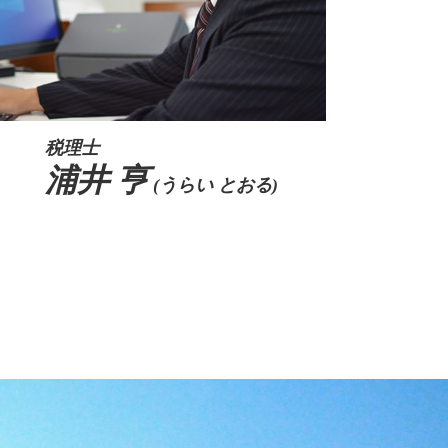
税理士
浦井 亨
(うらい とおる)