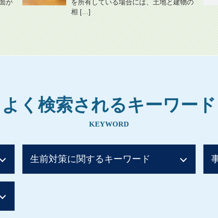
面が
を所有している場合には、土地と建物の
相 […]
よく検索されるキーワード
KEYWORD
生前対策に関するキーワード
生前贈与 不動産 非課税 親子
贈与税 子から親 税率
生前贈与 非課税 住宅