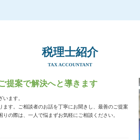
贈与税 親子
生前贈与 住宅 親子
贈与税 知らなかった
生前贈与 子供
生前贈与 不動産
贈与税 非課税
贈与税 非課税 110 万
税理士紹介
住宅資金贈与 相続税
贈与税 かからない方法
TAX ACCOUNTANT
生前贈与 土地
贈与税 タンス預金
ご提案で解決へと導きます
親からの贈与 現金
相続時精算課税制度 相続税申告
ざいます。
生前贈与 土地 兄弟
ります。ご相談者のお話を丁寧にお聞きし、最善のご提案
贈与税 時効
困りの際は、一人で悩まずお気軽にご相談ください。
相続時精算課税制度 住宅
贈与税 お尋ね