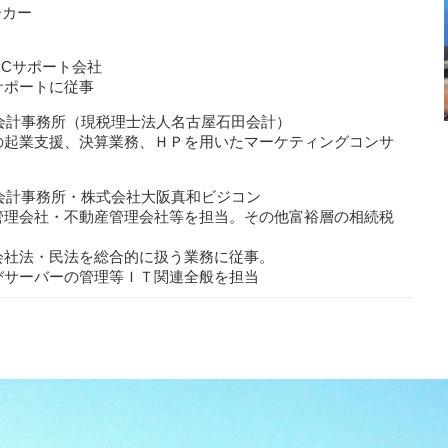
ーカー
PCサポート会社
サポートに従事
田会計事務所（現税理士法人名古屋石田会計）
の起業支援、決算業務、ＨＰを用いたマーケティングコンサ
川会計事務所・株式会社大阪真和ビジコン
管理会社・不動産管理会社等を担当。その他富裕層の相続税
会社法・⺠法を総合的に扱う業務に従事。
びサーバーの管理等ＩＴ関連全般を担当