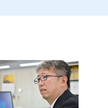
喫茶店 後継者 募集
親族内承継 株式譲渡
事業譲渡 従業員
事業承継 親子
事業譲渡
事業承継税制 特例承継計画
m&a 個人
事業承継 m&a
事業承継
従業員承継
社長 後継者 募集
親族内承継 デメリット
後継者 募集
事業承継 後継者募集
事業継承 マッチング 個人
事業承継 税理士
会社 後継者 募集