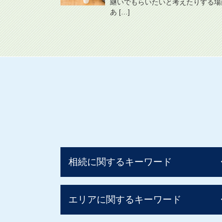
継いでもらいたいと考えたりする場
あ […]
相続に関するキーワード
相続税 時効
エリアに関するキーワード
贈与税 非課税 110 万
配偶者居住権 相続税