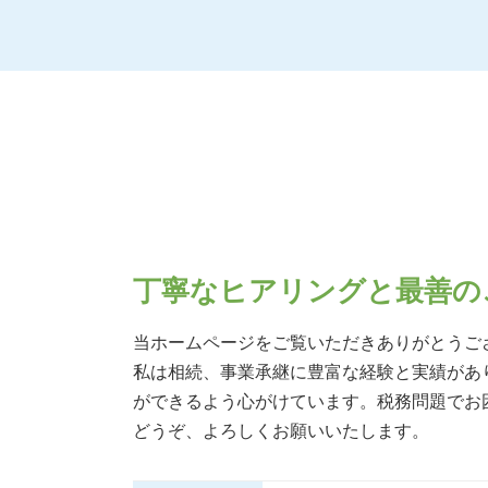
贈与税 税率
事業承継 大阪府
相続税 配偶者控除 デメリット
生前対策 大阪府
贈与税 バレない
相続 兵庫県
相続時精算課税制度 110 万円
生前対策 北摂エリア
相続税 非課税
生前対策 京都府
相続税 基礎控除 不動産
生前対策 吹田市
贈与税 かからない方法
相続 京都府
相続税 配偶者控除
生前対策 兵庫県
相続税 基礎控除 額
生前対策 奈良県
相続税 いくら
相続 大阪府
相続税 基礎控除 生命保険
事業承継 阪神間
丁寧なヒアリングと最善の
相続税 基礎控除
事業承継 京都府
相続税 申告不要
生前対策 阪神間
当ホームページをご覧いただきありがとうご
相続税の申告
相続 奈良県
私は相続、事業承継に豊富な経験と実績があ
相続税とは 簡単に
相続 阪神間
ができるよう心がけています。税務問題でお
土地 贈与税
相続 北摂エリア
相続税 子供のみ
どうぞ、よろしくお願いいたします。
事業承継 奈良県
相続 吹田市
事業承継 兵庫県