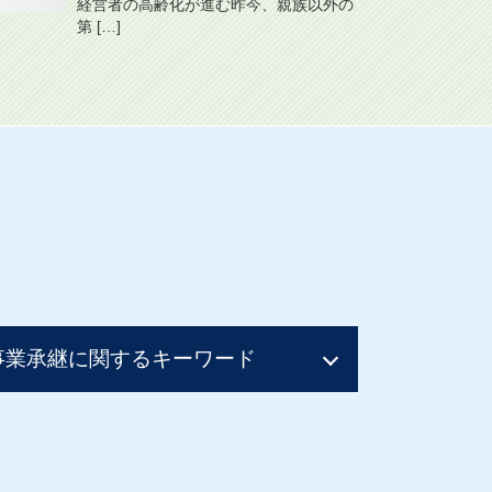
経営者の高齢化が進む昨今、親族以外の
第 […]
事業承継に関するキーワード
親族内承継 割合
後継者 募集 飲食
親族内承継