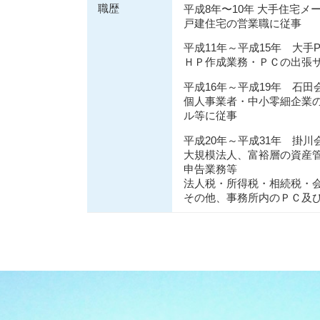
職歴
平成8年〜10年 大手住宅メ
戸建住宅の営業職に従事
平成11年～平成15年 大手
ＨＰ作成業務・ＰＣの出張
平成16年～平成19年 石
個人事業者・中小零細企業
ル等に従事
平成20年～平成31年 掛
大規模法人、富裕層の資産
申告業務等
法人税・所得税・相続税・
その他、事務所内のＰＣ及