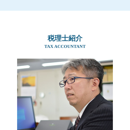
住宅取得資金贈与 土地
事業承継 方法
生前対策 北摂エリア
相続税 子供のみ
贈与税 手渡し ばれる
社長 後継者 募集
生前対策 兵庫県
贈与税 非課税 110 万
贈与税 計算
親族内承継 課題
生前対策 吹田市
贈与税 バレない
贈与税 時効
親族内承継 割合
生前対策 阪神間
相続税の申告
生前贈与 孫
事業承継 親族以外
相続 吹田市
贈与税とは 簡単に
生前贈与 孫 やり方
親族内承継 株主総会
税理士紹介
事業承継 京都府
相続時精算課税制度 110 万円
贈与税 住宅 非課税 申告
事業承継 税理士
生前対策 奈良県
TAX ACCOUNTANT
贈与税 非課税 申告
生前贈与 土地 非課税
事業承継 m&a
相続 阪神間
相続税 時効
住宅資金贈与 必要書類
事業譲渡 会社分割
相続 大阪府
相続税 現金
生前贈与 現金 手渡し
事業承継税制
生前対策 大阪府
生前贈与 非課税
親族内承継 定義
相続 北摂エリア
贈与税 かからない方法
事業承継 個人
相続 奈良県
生前贈与 土地 売却
事業継承 マッチング 個人
生前対策 京都府
自営業 後継者 募集
相続 兵庫県
事業承継 親子
事業承継 奈良県
会社 後継者 募集
相続 京都府
事業承継 阪神間
事業承継 兵庫県