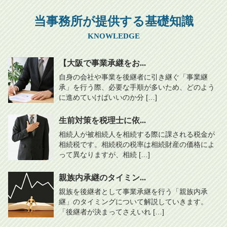
当事務所が提供する基礎知識
KNOWLEDGE
【大阪で事業承継をお...
自身の会社や事業を後継者に引き継ぐ「事業継
承」を行う際、必要な手順が多いため、どのよう
に進めていけばいいのか分 […]
生前対策を税理士に依...
相続人が被相続人を相続する際に課される税金が
相続税です。相続税の税率は相続財産の価格によ
って異なりますが、相続 […]
親族内承継のタイミン...
親族を後継者として事業承継を行う「親族内承
継」のタイミングについて解説していきます。
「後継者が決まってさえいれ […]