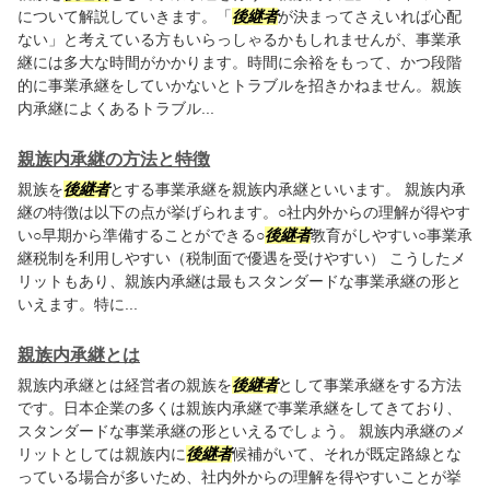
について解説していきます。「
後継者
が決まってさえいれば心配
ない」と考えている方もいらっしゃるかもしれませんが、事業承
継には多大な時間がかかります。時間に余裕をもって、かつ段階
的に事業承継をしていかないとトラブルを招きかねません。親族
内承継によくあるトラブル...
親族内承継の方法と特徴
親族を
後継者
とする事業承継を親族内承継といいます。 親族内承
継の特徴は以下の点が挙げられます。○社内外からの理解が得やす
い○早期から準備することができる○
後継者
教育がしやすい○事業承
継税制を利用しやすい（税制面で優遇を受けやすい） こうしたメ
リットもあり、親族内承継は最もスタンダードな事業承継の形と
いえます。特に...
親族内承継とは
親族内承継とは経営者の親族を
後継者
として事業承継をする方法
です。日本企業の多くは親族内承継で事業承継をしてきており、
スタンダードな事業承継の形といえるでしょう。 親族内承継のメ
リットとしては親族内に
後継者
候補がいて、それが既定路線とな
っている場合が多いため、社内外からの理解を得やすいことが挙