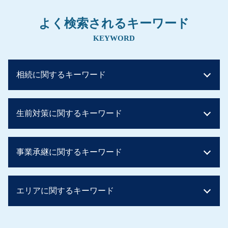
よく検索されるキーワード
KEYWORD
相続に関するキーワード
相続税 土地
生前対策に関するキーワード
相続税 配偶者控除
相続税 いくら
相続税 申告 不要
暦年贈与
事業承継に関するキーワード
相続税早見表 改正
贈与税 親子
相続税 いくらまで無税
親から 1000万 贈与税
贈与税 税率
贈与税 知らなかった
後継者 募集
相続税とは 簡単に
エリアに関するキーワード
贈与税 子から親 税率
従業員承継
相続税 控除対象
相続税 対策 アパート
事業承継 後継者募集
相続税 基礎控除
住宅資金贈与 相続税
m&a 個人
事業承継 大阪府
相続税 配偶者控除 デメリット