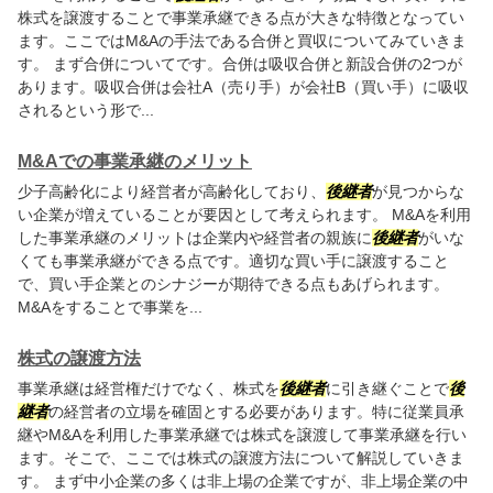
株式を譲渡することで事業承継できる点が大きな特徴となってい
ます。ここではM&Aの手法である合併と買収についてみていきま
す。 まず合併についてです。合併は吸収合併と新設合併の2つが
あります。吸収合併は会社A（売り手）が会社B（買い手）に吸収
されるという形で...
M&Aでの事業承継のメリット
少子高齢化により経営者が高齢化しており、
後継者
が見つからな
い企業が増えていることが要因として考えられます。 M&Aを利用
した事業承継のメリットは企業内や経営者の親族に
後継者
がいな
くても事業承継ができる点です。適切な買い手に譲渡すること
で、買い手企業とのシナジーが期待できる点もあげられます。
M&Aをすることで事業を...
株式の譲渡方法
事業承継は経営権だけでなく、株式を
後継者
に引き継ぐことで
後
継者
の経営者の立場を確固とする必要があります。特に従業員承
継やM&Aを利用した事業承継では株式を譲渡して事業承継を行い
ます。そこで、ここでは株式の譲渡方法について解説していきま
す。 まず中小企業の多くは非上場の企業ですが、非上場企業の中