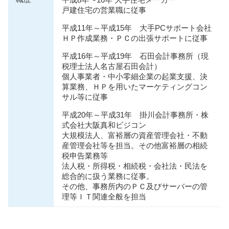
平成8年〜10年 大手住宅メーカー
戸建住宅の営業職に従事
平成11年～平成15年 大手PCサポート会社
ＨＰ作成業務・ＰＣの出張サポートに従事
平成16年～平成19年 石田会計事務所（現
税理士法人名古屋石田会計）
個人事業者・中小零細企業の起業支援、決
算業務、ＨＰを用いたマーケティングコン
サル等に従事
平成20年～平成31年 掛川会計事務所・株
式会社大阪真和ビジコン
大規模法人、富裕層の資産管理会社・不動
産管理会社等を担当。その他富裕層の相続
税申告業務等
法人税・所得税・相続税・会社法・⺠法を
総合的に扱う業務に従事。
その他、事務所内のＰＣ及びサーバーの管
理等ＩＴ関連全般を担当