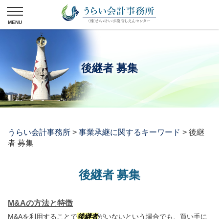
後継者 募集
うらい会計事務所
>
事業承継に関するキーワード
>
後継
者 募集
後継者 募集
M&Aの方法と特徴
M&Aを利用することで
後継者
がいないという場合でも、買い手に