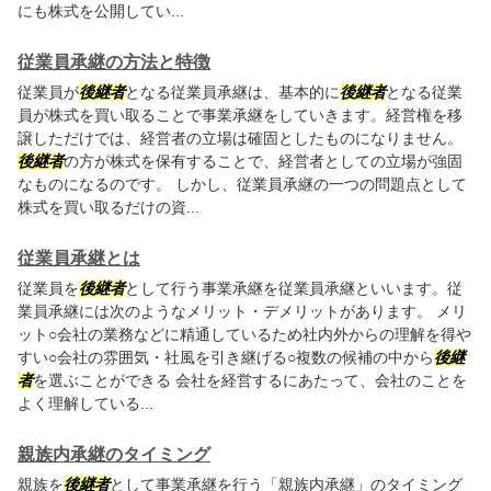
にも株式を公開してい...
従業員承継の方法と特徴
従業員が
後継者
となる従業員承継は、基本的に
後継者
となる従業
員が株式を買い取ることで事業承継をしていきます。経営権を移
譲しただけでは、経営者の立場は確固としたものになりません。
後継者
の方が株式を保有することで、経営者としての立場が強固
なものになるのです。 しかし、従業員承継の一つの問題点として
株式を買い取るだけの資...
従業員承継とは
従業員を
後継者
として行う事業承継を従業員承継といいます。従
業員承継には次のようなメリット・デメリットがあります。 メリ
ット○会社の業務などに精通しているため社内外からの理解を得や
すい○会社の雰囲気・社風を引き継げる○複数の候補の中から
後継
者
を選ぶことができる 会社を経営するにあたって、会社のことを
よく理解している...
親族内承継のタイミング
親族を
後継者
として事業承継を行う「親族内承継」のタイミング