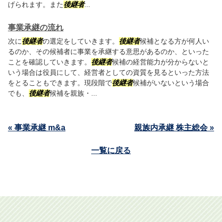
げられます。また
後継者
...
事業承継の流れ
次に
後継者
の選定をしていきます。
後継者
候補となる方が何人い
るのか、その候補者に事業を承継する意思があるのか、といった
ことを確認していきます。
後継者
候補の経営能力が分からないと
いう場合は役員にして、経営者としての資質を見るといった方法
をとることもできます。現段階で
後継者
候補がいないという場合
でも、
後継者
候補を親族・...
« 事業承継 m&a
親族内承継 株主総会 »
一覧に戻る