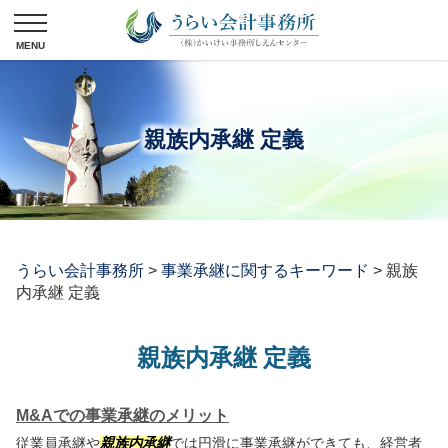
親族内承継 定義
うらい会計事務所
>
事業承継に関するキーワード
>
親族
内承継 定義
親族内承継 定義
M&Aでの事業承継のメリット
従業員承継や
親族内承継
では円滑に事業承継ができても、経営者