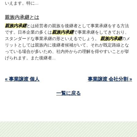
いえます。特に...
親族内承継とは
親族内承継
とは経営者の親族を後継者として事業承継をする方法
です。日本企業の多くは
親族内承継
で事業承継をしてきており、
スタンダードな事業承継の形といえるでしょう。
親族内承継
のメ
リットとしては親族内に後継者候補がいて、それが既定路線とな
っている場合が多いため、社内外からの理解を得やすいことが挙
げられます。また後継者...
« 事業譲渡 個人
事業譲渡 会社分割 »
一覧に戻る