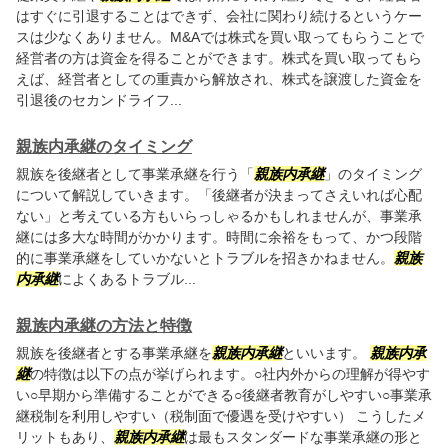
はすぐに引退することはできず、会社に関わり続けるというケー
スは少なくありません。M&Aでは株式を買い取ってもらうことで
経営者の方は資金を得ることができます。株式を買い取ってもら
えば、経営者としての重責から解放され、株式を譲渡した資金を
引退後のセカンドライフ...
親族内承継のタイミング
親族を後継者として事業承継を行う「
親族内承継
」のタイミング
について解説していきます。「後継者が決まってさえいれば心配
ない」と考えている方もいらっしゃるかもしれませんが、事業承
継には多大な時間がかかります。時間に余裕をもって、かつ段階
的に事業承継をしていかないとトラブルを招きかねません。
親族
内承継
によくあるトラブル...
親族内承継の方法と特徴
親族を後継者とする事業承継を
親族内承継
といいます。
親族内承
継
の特徴は以下の点が挙げられます。○社内外からの理解が得やす
い○早期から準備することができる○後継者教育がしやすい○事業承
継税制を利用しやすい（税制面で優遇を受けやすい） こうしたメ
リットもあり、
親族内承継
は最もスタンダードな事業承継の形と