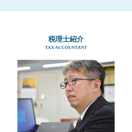
生前贈与 現金 手渡し
事業承継 マッチング
相続 兵庫県
贈与税 非課税 申告
生前贈与 住宅購入
事業承継
生前対策 奈良県
土地 評価額 計算
親から1,000万 贈与税
親族内承継 株主総会
生前対策 阪神間
相続税 控除
暦年贈与
事業承継税制 デメリット
事業承継 京都府
相続税 基礎控除 申告
生前贈与 子供
従業員承継
相続 奈良県
相続税 非課税財産
住宅資金贈与 相続税
後継者 募集
税理士紹介
相続 大阪府
二次相続 相続税
生前贈与 土地 兄弟
親族内承継 割合
相続 京都府
TAX ACCOUNTANT
相続税とは 簡単に
贈与税 親子
事業承継 補助金 親子
事業承継 大阪府
贈与税 税率
生前贈与 非課税 2500万円
m&a 個人
生前対策 大阪府
相続税 計算ガイド
相続税 対策 アパート
親族内承継 親族外承継
事業承継 阪神間
贈与税 非課税 110 万
親族内承継 デメリット
生前対策 兵庫県
贈与税 非課税 申告
事業継承 マッチング 個人
事業承継 兵庫県
相続時精算課税制度 手続き
社長 後継者 募集
相続 阪神間
株式譲渡 事業譲渡 違い
生前対策 吹田市
事業承継 後継者募集
生前対策 北摂エリア
事業承継 親族以外
事業承継 奈良県
相続 北摂エリア
相続 吹田市