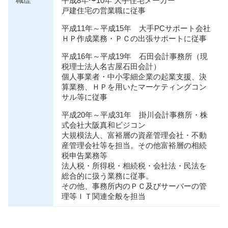
職歴
平成8年〜10年 大手住宅メーカー
戸建住宅の営業職に従事
平成11年～平成15年 大手PCサポート会社
ＨＰ作成業務・ＰＣの出張サポートに従事
平成16年～平成19年 石田会計事務所（現
税理士法人名古屋石田会計）
個人事業者・中小零細企業の起業支援、決
算業務、ＨＰを用いたマーケティングコン
サル等に従事
平成20年～平成31年 掛川会計事務所・株
式会社大阪真和ビジコン
大規模法人、富裕層の資産管理会社・不動
産管理会社等を担当。その他富裕層の相続
税申告業務等
法人税・所得税・相続税・会社法・⺠法を
総合的に扱う業務に従事。
その他、事務所内のＰＣ及びサーバーの管
理等ＩＴ関連全般を担当