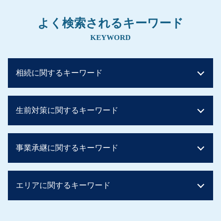
よく検索されるキーワード
KEYWORD
相続に関するキーワード
マンション 相続税
生前対策に関するキーワード
相続税 配偶者控除
相続税早見表 改正
相続税 いくら
暦年贈与 契約書
事業承継に関するキーワード
相続税 申告
贈与税 タンス預金
相続税 早見表
生前贈与 住宅
相続税 基礎控除 生命保険
贈与税 手渡し ばれる
事業譲渡 会社分割
相続税 控除対象
エリアに関するキーワード
子から親への贈与 税率
事業承継税制 特例承継計画
贈与税 かからない方法
親からの贈与 現金
事業承継 個人
配偶者居住権 相続税
住宅取得資金 贈与 非課税
事業譲渡
生前対策 京都府
相続税 基礎控除 不動産