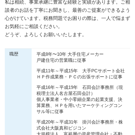
私は相続、事業承継に豊富な経験と実績があります。ご相
談者のお話を丁寧にお聞きし、最善のご提案ができるよう
心がけています。税務問題でお困りの際は、一人で悩まず
お気軽にご相談ください。
どうぞ、よろしくお願いいたします。
職歴
平成8年〜10年 大手住宅メーカー
戸建住宅の営業職に従事
平成11年～平成15年 大手PCサポート会社
ＨＰ作成業務・ＰＣの出張サポートに従事
平成16年～平成19年 石田会計事務所（現
税理士法人名古屋石田会計）
個人事業者・中小零細企業の起業支援、決
算業務、ＨＰを用いたマーケティングコン
サル等に従事
平成20年～平成31年 掛川会計事務所・株
式会社大阪真和ビジコン
大規模法人、富裕層の資産管理会社・不動