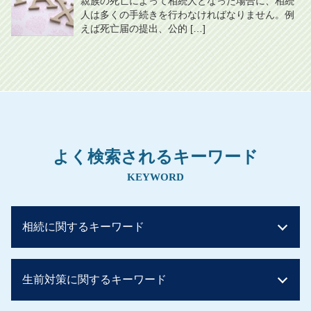
親族の死亡によって相続人となった場合に、相続
人は多くの手続きを行わなければなりません。例
えば死亡届の提出、公的 […]
よく検索されるキーワード
KEYWORD
相続に関するキーワード
土地 評価額 計算
生前対策に関するキーワード
相続税 いくらまで無税
相続税 基礎控除 兄弟