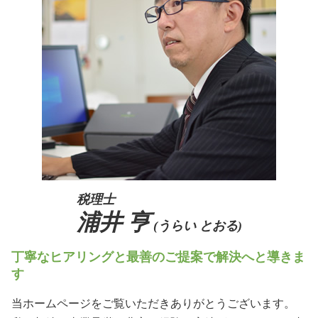
事業承継 税理士
事業承継 大阪府
生前贈与 非課税 2500万円
事業承継 m&a
相続 阪神間
事業承継税制
生前対策 阪神間
事業譲渡
事業承継 京都府
親族内承継 割合
相続 京都府
生前対策 大阪府
生前対策 北摂エリア
税理士
浦井 亨
(うらい とおる)
丁寧なヒアリングと最善のご提案で解決へと導きま
す
当ホームページをご覧いただきありがとうございます。