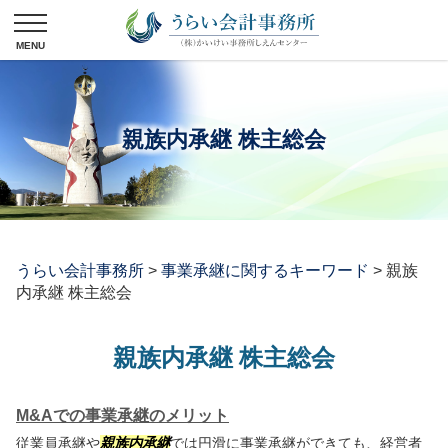
親族内承継 株主総会
うらい会計事務所
>
事業承継に関するキーワード
>
親族
内承継 株主総会
親族内承継 株主総会
M&Aでの事業承継のメリット
従業員承継や
親族内承継
では円滑に事業承継ができても、経営者