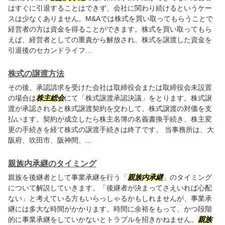
はすぐに引退することはできず、会社に関わり続けるというケー
スは少なくありません。M&Aでは株式を買い取ってもらうことで
経営者の方は資金を得ることができます。株式を買い取ってもら
えば、経営者としての重責から解放され、株式を譲渡した資金を
引退後のセカンドライフ...
株式の譲渡方法
その後、承認請求を受けた会社は取締役会または取締役会未設置
の場合は
株主総会
にて「株式譲渡承認決議」をとります。株式譲
渡が承認されると株式譲渡契約を交わして、株式譲渡の対価を支
払います。契約が成立したら株主名簿の名義書換手続き、株主変
更の手続きを経て株式の譲渡手続きは終了です。 当事務所は、大
阪府、吹田市、阪神間、...
親族内承継のタイミング
親族を後継者として事業承継を行う「
親族内承継
」のタイミング
について解説していきます。「後継者が決まってさえいれば心配
ない」と考えている方もいらっしゃるかもしれませんが、事業承
継には多大な時間がかかります。時間に余裕をもって、かつ段階
的に事業承継をしていかないとトラブルを招きかねません。
親族