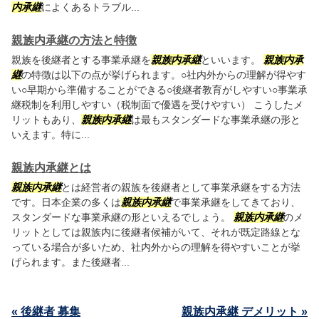
内承継
によくあるトラブル...
親族内承継の方法と特徴
親族を後継者とする事業承継を
親族内承継
といいます。
親族内承
継
の特徴は以下の点が挙げられます。○社内外からの理解が得やす
い○早期から準備することができる○後継者教育がしやすい○事業承
継税制を利用しやすい（税制面で優遇を受けやすい） こうしたメ
リットもあり、
親族内承継
は最もスタンダードな事業承継の形と
いえます。特に...
親族内承継とは
親族内承継
とは経営者の親族を後継者として事業承継をする方法
です。日本企業の多くは
親族内承継
で事業承継をしてきており、
スタンダードな事業承継の形といえるでしょう。
親族内承継
のメ
リットとしては親族内に後継者候補がいて、それが既定路線とな
っている場合が多いため、社内外からの理解を得やすいことが挙
げられます。また後継者...
« 後継者 募集
親族内承継 デメリット »