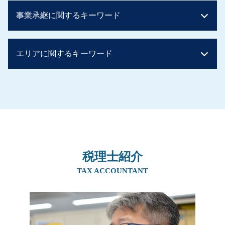
贈与税とは 簡単に
住宅取得資金贈与 土地
事業承継に関するキーワード
相続税 配偶者控除
生前贈与 不動産
相続税 申告不要
贈与税 子から親 税率
二次相続 相続税
生前贈与 現金 300万
親族内承継 デメリット
贈与税 非課税
エリアに関するキーワード
住宅取得資金贈与 タイミング
事業承継税制 特例承継計画
相続税 非課税 申告
贈与税 税率
従業員承継
相続税 基礎控除 額
贈与税 住宅
事業譲渡 個人
生前対策 兵庫県
相続時精算課税制度 110 万円
親から1,000万 贈与税
事業譲渡 会社分割
相続 大阪府
贈与税 税率 他人
実家 名義変更 生前贈与
自営業 後継者 募集
生前対策 奈良県
相続税 いくら
相続税 ばれなかった
親族内承継 定義
生前対策 吹田市
相続税 非課税 生命保険
生前贈与 孫 やり方
親族内承継 親族外承継
生前対策 京都府
土地 贈与税
贈与税 タンス預金
社長 後継者 募集
事業承継 阪神間
相続税 申告
贈与税 非課税 住宅
事業承継
税理士紹介
相続 北摂エリア
相続税 2割加算
贈与税 非課税
事業譲渡 従業員
事業承継 奈良県
TAX ACCOUNTANT
相続税 非課税
生前贈与 非課税
事業承継 親子
事業承継 兵庫県
贈与税 非課税 申告
生前贈与 住宅 親子
事業継承 マッチング 個人
相続 吹田市
相続税 配偶者控除 デメリット
贈与税 時効
事業承継 方法
相続 兵庫県
生前贈与 住宅 子供
事業承継 親族以外
相続 奈良県
暦年贈与 契約書