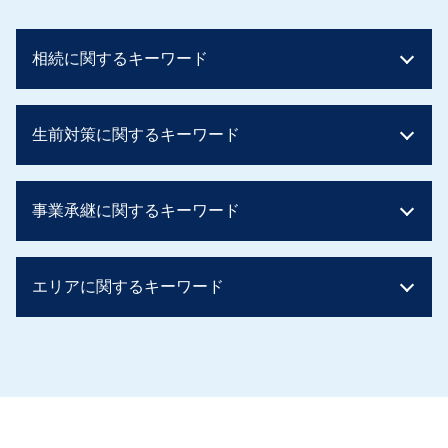
相続に関するキーワード
相続税 基礎控除 額
生前対策に関するキーワード
相続税 土地
贈与税 非課税
相続税 いくらまで無税
生前贈与 子供
事業承継に関するキーワード
相続時精算課税制度 110 万円
相続税 対策 アパート
相続税 基礎控除
生前贈与 非課税 住宅
贈与税 非課税 110 万
生前贈与 土地
事業譲渡 従業員
相続税 子供のみ
エリアに関するキーワード
生前贈与 土地 兄弟
事業承継 親族以外
相続税
贈与税 かからない方法
親族内承継 課題
相続税 非課税財産
住宅取得資金贈与 申告
事業承継 m&a
相続 大阪府
相続税 2割加算
住宅資金贈与 相続税
事業承継税制 デメリット
事業承継 阪神間
相続税 税率 土地
住宅資金贈与 父母 それぞれ
事業承継 後継者募集
相続 京都府
相続税 非課税
土地 贈与税 かからない
事業譲渡 個人
事業承継 大阪府
相続税 節税
生前贈与 現金手渡し
親族内承継 株主総会
事業承継 兵庫県