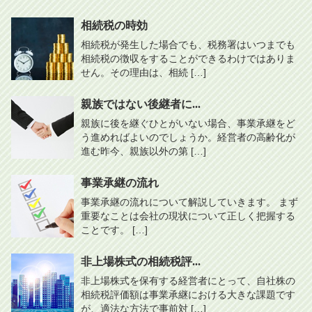
相続税の時効
相続税が発生した場合でも、税務署はいつまでも
相続税の徴収をすることができるわけではありま
せん。その理由は、相続 […]
親族ではない後継者に...
親族に後を継ぐひとがいない場合、事業承継をど
う進めればよいのでしょうか。経営者の高齢化が
進む昨今、親族以外の第 […]
事業承継の流れ
事業承継の流れについて解説していきます。 まず
重要なことは会社の現状について正しく把握する
ことです。 […]
非上場株式の相続税評...
非上場株式を保有する経営者にとって、自社株の
相続税評価額は事業承継における大きな課題です
が、適法な方法で事前対 […]