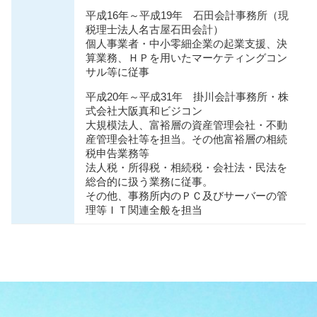
平成16年～平成19年 石田会計事務所（現
税理士法人名古屋石田会計）
個人事業者・中小零細企業の起業支援、決
算業務、ＨＰを用いたマーケティングコン
サル等に従事
平成20年～平成31年 掛川会計事務所・株
式会社大阪真和ビジコン
大規模法人、富裕層の資産管理会社・不動
産管理会社等を担当。その他富裕層の相続
税申告業務等
法人税・所得税・相続税・会社法・⺠法を
総合的に扱う業務に従事。
その他、事務所内のＰＣ及びサーバーの管
理等ＩＴ関連全般を担当