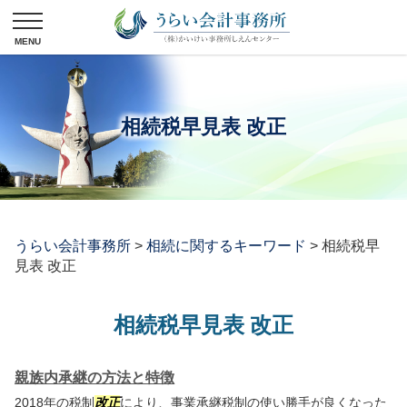
相続税早見表 改正
うらい会計事務所
>
相続に関するキーワード
>
相続税早
見表 改正
相続税早見表 改正
親族内承継の方法と特徴
2018年の税制
改正
により、事業承継税制の使い勝手が良くなった