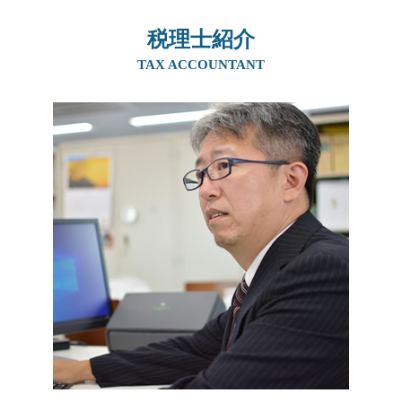
マンション 相続税
住宅取得資金贈与 必要書類
株式譲渡 事業譲渡 違い
事業承継 奈良県
相続税 配偶者控除 デメリット
贈与税 税率
親族内承継
税理士紹介
生前対策 兵庫県
相続税 控除対象
生前贈与 土地 非課税
後継者 募集 飲食
相続 吹田市
TAX ACCOUNTANT
相続税とは 簡単に
相続税 時効
自営業 後継者 募集
生前対策 阪神間
贈与税 税率
相続時精算課税制度 住宅
後継者 募集
生前対策 吹田市
相続税の申告
生前贈与 現金 手渡し
社長 後継者 募集
生前対策 北摂エリア
贈与税 お尋ね
親族内承継 割合
相続 阪神間
贈与税 誰が払う
会社 後継者 募集
相続 北摂エリア
生前贈与 住宅購入
m&a 個人
生前対策 京都府
喫茶店 後継者 募集
事業承継 京都府
事業承継税制 特例承継計画
生前対策 大阪府
事業承継 個人
生前対策 奈良県
相続 兵庫県
相続 奈良県