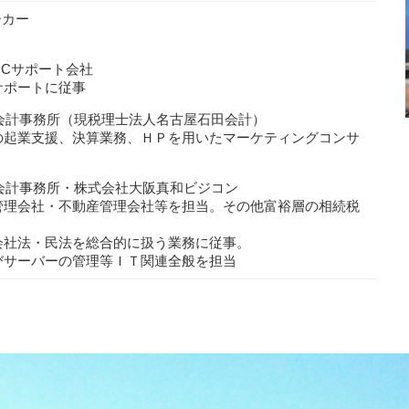
ーカー
PCサポート会社
サポートに従事
田会計事務所（現税理士法人名古屋石田会計）
の起業支援、決算業務、ＨＰを用いたマーケティングコンサ
川会計事務所・株式会社大阪真和ビジコン
管理会社・不動産管理会社等を担当。その他富裕層の相続税
会社法・⺠法を総合的に扱う業務に従事。
びサーバーの管理等ＩＴ関連全般を担当