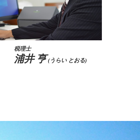
税理士
浦井 亨
(うらい とおる)