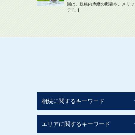
回は、親族内承継の概要や、メリッ
デ […]
相続に関するキーワード
相続税 2割加算
エリアに関するキーワード
相続税 いくら
相続税 早見表