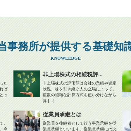
当事務所が提供する基礎知
KNOWLEDGE
非上場株式の相続税評...
った
非上場株式の評価額は会社の業績や資産
れば
状況、株を引き継ぐ人の立場によって、
とっ
複数の複雑な計算方式を使い分けながら
算 […]
従業員承継とは
て、
従業員を後継者として行う事業承継を従
。今
業員承継といいます。従業員承継には次