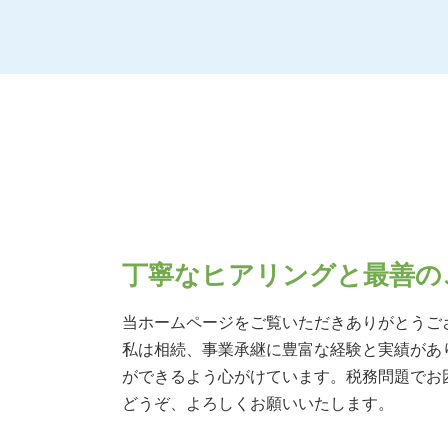
土地 贈与税
生前対策 大阪府
相続税 基礎控除 兄弟
生前対策 奈良県
相続税 税率
相続 奈良県
相続税 基礎控除 生命保険
事業承継 奈良県
贈与税 非課税 申告
相続 兵庫県
配偶者居住権 相続税
相続 大阪府
相続税 非課税 申告
相続 京都府
相続税 基礎控除 額
生前対策 北摂エリア
相続税の申告
生前対策 兵庫県
相続税 計算ガイド
相続 吹田市
相続税 基礎控除 申告
事業承継 阪神間
丁寧なヒアリングと最善の
相続税 申告
生前対策 吹田市
相続税 基礎控除 不動産
事業承継 京都府
当ホームページをご覧いただきありがとうご
相続税 控除
相続 北摂エリア
私は相続、事業承継に豊富な経験と実績があ
相続税早見表 改正
生前対策 阪神間
ができるよう心がけています。税務問題でお
相続税 非課税財産
生前対策 京都府
相続税とは 簡単に
どうぞ、よろしくお願いいたします。
事業承継 大阪府
相続 阪神間