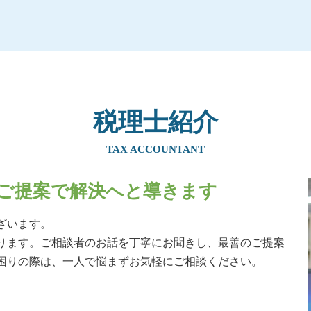
贈与税 住宅 夫婦
相続税 対策 アパート
相続時精算課税制度 メリット
暦年贈与 契約書
生前贈与 住宅
贈与税 税率
生前贈与 子供
税理士紹介
贈与税 住宅 非課税 申告
贈与税 非課税 住宅
TAX ACCOUNTANT
子から親への贈与 税率
生前贈与 現金 手渡し
ご提案で解決へと導きます
実家 名義変更 生前贈与
住宅資金贈与 父母 それぞれ
ざいます。
生前贈与 不動産 非課税 親子
ります。ご相談者のお話を丁寧にお聞きし、最善のご提案
暦年贈与
困りの際は、一人で悩まずお気軽にご相談ください。
贈与税 計算
生前贈与 土地 売却