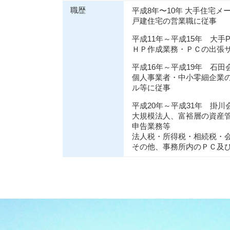
事業承継 兵庫県
職歴
平成8年〜10年 大手住宅メ
戸建住宅の営業職に従事
平成11年～平成15年 大手
ＨＰ作成業務・ＰＣの出張
平成16年～平成19年 石
個人事業者・中小零細企業
ル等に従事
平成20年～平成31年 掛
大規模法人、富裕層の資産
申告業務等
法人税・所得税・相続税・
その他、事務所内のＰＣ及