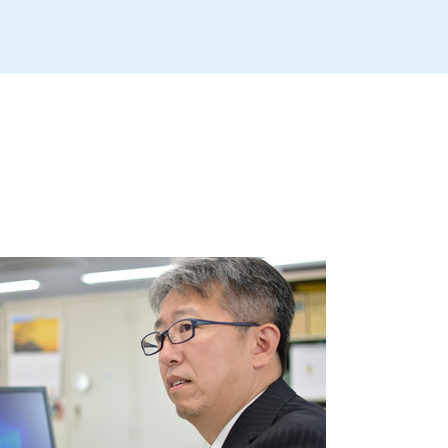
事業譲渡 従業員
親族内承継 親族外承継
自営業 後継者 募集
事業承継税制 特例承継計画
事業承継 税理士
事業譲渡 会社分割
事業承継 個人
会社 後継者 募集
親族内承継 割合
事業承継 親族以外
事業譲渡
m&a 個人
後継者 募集 飲食
事業継承 マッチング 個人
喫茶店 後継者 募集
事業承継 後継者募集
親族内承継 株式譲渡