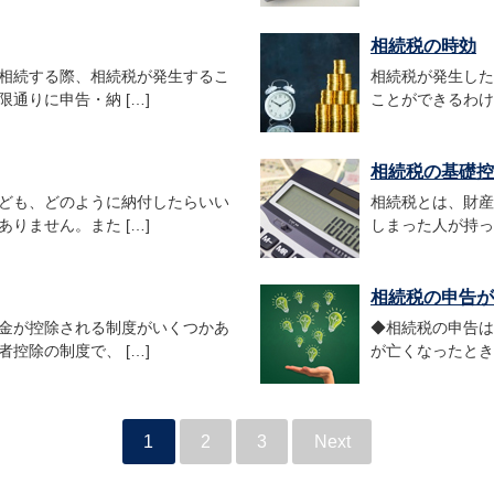
相続税の時効
相続する際、相続税が発生するこ
相続税が発生した
通りに申告・納 […]
ことができるわけ
相続税の基礎控除
ども、どのように納付したらいい
相続税とは、財産
りません。また […]
しまった人が持っ
相続税の申告が不
金が控除される制度がいくつかあ
◆相続税の申告は
控除の制度で、 […]
が亡くなったとき
1
2
3
Next