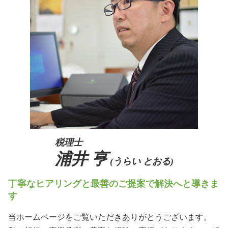
相続 兵庫県
生前贈与 土地
事業継承 マッチング 個人
相続 大阪府
親族内承継
相続 奈良県
事業承継税制 特例承継計画
生前対策 吹田市
会社 後継者 募集
生前対策 大阪府
事業承継 京都府
相続 北摂エリア
税理士
浦井 亨
(うらい とおる)
丁寧なヒアリングと最善のご提案で解決へと導きま
す
当ホームページをご覧いただきありがとうございます。