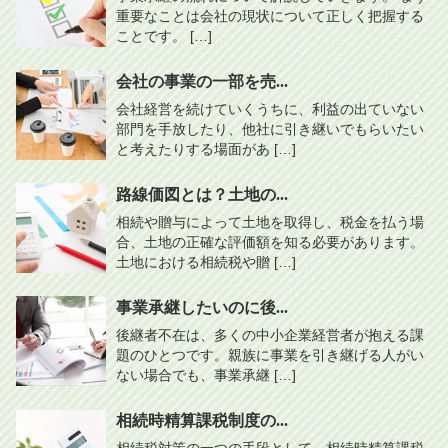
重要なことは会社の現状について正しく把握する
ことです。 […]
会社の事業の一部を売...
会社経営を続けていくうちに、利益の出ていない
部門を手放したり、他社に引き継いでもらいたい
と考えたりする場面があ […]
路線価図とは？土地の...
相続や贈与によって土地を取得し、税金を払う場
合、土地の正確な評価額を知る必要があります。
土地における相続税や贈 […]
事業承継したいのに後...
後継者不在は、多くの中小企業経営者が抱える課
題のひとつです。親族に事業を引き継げる人がい
ない場合でも、事業承継 […]
相続時精算課税制度の...
相続税対策の一つの手段として、相続時精算課税