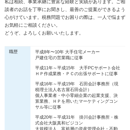
私は相続、事業承継に豊富な経験と実績があります。ご相
談者のお話を丁寧にお聞きし、最善のご提案ができるよう
心がけています。税務問題でお困りの際は、一人で悩まず
お気軽にご相談ください。
どうぞ、よろしくお願いいたします。
職歴
平成8年〜10年 大手住宅メーカー
戸建住宅の営業職に従事
平成11年～平成15年 大手PCサポート会社
ＨＰ作成業務・ＰＣの出張サポートに従事
平成16年～平成19年 石田会計事務所（現
税理士法人名古屋石田会計）
個人事業者・中小零細企業の起業支援、決
算業務、ＨＰを用いたマーケティングコン
サル等に従事
平成20年～平成31年 掛川会計事務所・株
式会社大阪真和ビジコン
大規模法人、富裕層の資産管理会社・不動