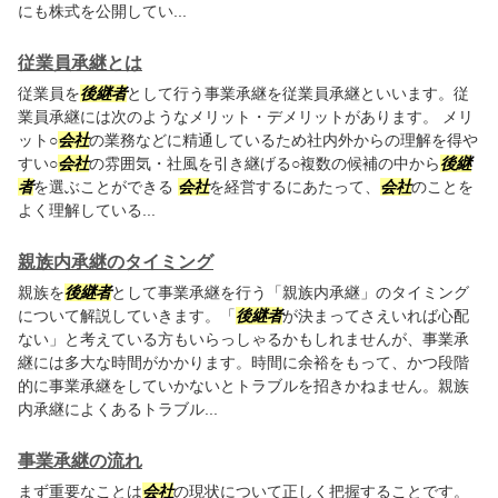
にも株式を公開してい...
従業員承継とは
従業員を
後継者
として行う事業承継を従業員承継といいます。従
業員承継には次のようなメリット・デメリットがあります。 メリ
ット○
会社
の業務などに精通しているため社内外からの理解を得や
すい○
会社
の雰囲気・社風を引き継げる○複数の候補の中から
後継
者
を選ぶことができる
会社
を経営するにあたって、
会社
のことを
よく理解している...
親族内承継のタイミング
親族を
後継者
として事業承継を行う「親族内承継」のタイミング
について解説していきます。「
後継者
が決まってさえいれば心配
ない」と考えている方もいらっしゃるかもしれませんが、事業承
継には多大な時間がかかります。時間に余裕をもって、かつ段階
的に事業承継をしていかないとトラブルを招きかねません。親族
内承継によくあるトラブル...
事業承継の流れ
まず重要なことは
会社
の現状について正しく把握することです。