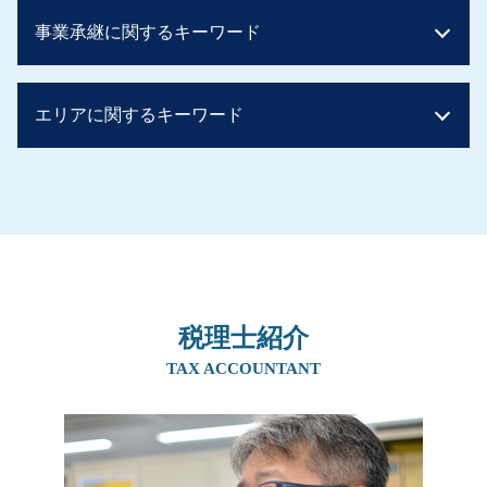
相続税 配偶者控除 デメリット
贈与税 かからない方法
事業承継に関するキーワード
相続税 いくらまで無税
贈与税 住宅 非課税 申告
配偶者居住権 相続税
親からの贈与 現金
贈与税 非課税 申告
贈与税 計算
親族内承継 株式譲渡
贈与税 非課税
エリアに関するキーワード
住宅資金贈与 必要書類
社長 後継者 募集
相続税 税率
相続時精算課税制度 メリット
親族内承継 デメリット
贈与税 税率 他人
土地 生前贈与と相続 どちらが得
事業譲渡 従業員
事業承継 奈良県
贈与税とは 簡単に
贈与税 子から親 税率
喫茶店 後継者 募集
生前対策 北摂エリア
相続税 早見表
生前贈与 現金 手渡し
事業承継 補助金 親子
生前対策 京都府
土地 評価額 計算
住宅資金贈与 相続税
従業員承継
生前対策 兵庫県
相続税 計算ガイド
土地 贈与税 かからない
事業承継 税理士
相続 阪神間
相続税の申告
贈与税 親子
親族内承継 割合
事業承継 兵庫県
相続税 いくら
生前贈与 住宅購入
事業承継 m&a
税理士紹介
事業承継 大阪府
相続時精算課税制度 110 万円
生前贈与 不動産 非課税 親子
親族内承継 課題
相続 吹田市
TAX ACCOUNTANT
相続税 税率 土地
相続税 現金 ばれない
事業承継
相続 京都府
相続税 節税
生前贈与 土地 兄弟
親族内承継 株主総会
生前対策 阪神間
相続税 土地
贈与税 非課税 申告
m&a 個人
生前対策 奈良県
相続時精算課税制度 手続き
後継者 募集 飲食
事業承継 阪神間
住宅取得資金 贈与 非課税
事業譲渡