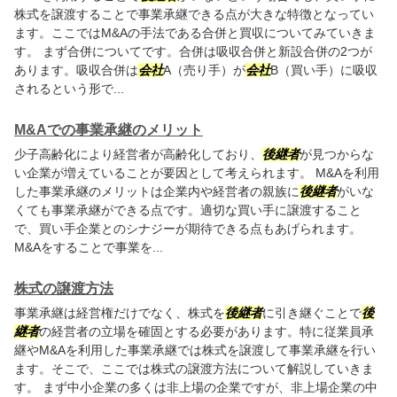
株式を譲渡することで事業承継できる点が大きな特徴となってい
ます。ここではM&Aの手法である合併と買収についてみていきま
す。 まず合併についてです。合併は吸収合併と新設合併の2つが
あります。吸収合併は
会社
A（売り手）が
会社
B（買い手）に吸収
されるという形で...
M&Aでの事業承継のメリット
少子高齢化により経営者が高齢化しており、
後継者
が見つからな
い企業が増えていることが要因として考えられます。 M&Aを利用
した事業承継のメリットは企業内や経営者の親族に
後継者
がいな
くても事業承継ができる点です。適切な買い手に譲渡すること
で、買い手企業とのシナジーが期待できる点もあげられます。
M&Aをすることで事業を...
株式の譲渡方法
事業承継は経営権だけでなく、株式を
後継者
に引き継ぐことで
後
継者
の経営者の立場を確固とする必要があります。特に従業員承
継やM&Aを利用した事業承継では株式を譲渡して事業承継を行い
ます。そこで、ここでは株式の譲渡方法について解説していきま
す。 まず中小企業の多くは非上場の企業ですが、非上場企業の中