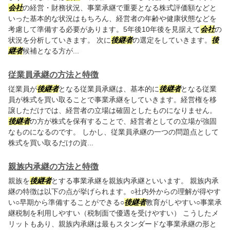
会社
の経営・財務状況、事業承継で重要となる株式評価額などと
いった基本的な状況はもちろん、経営者の年齢や健康状態などを
考慮して準備する必要があります。5年後10年後を見据えて
会社
の
状況を分析していきます。 次に
後継者
の選定をしていきます。
後
継者
候補となる方が...
従業員承継の方法と特徴
従業員が
後継者
となる従業員承継は、基本的に
後継者
となる従業
員が株式を買い取ることで事業承継をしていきます。経営権を移
譲しただけでは、経営者の立場は確固としたものになりません。
後継者
の方が株式を保有することで、経営者としての立場が強固
なものになるのです。 しかし、従業員承継の一つの問題点として
株式を買い取るだけの資...
親族内承継の方法と特徴
親族を
後継者
とする事業承継を親族内承継といいます。 親族内承
継の特徴は以下の点が挙げられます。○社内外からの理解が得やす
い○早期から準備することができる○
後継者
教育がしやすい○事業承
継税制を利用しやすい（税制面で優遇を受けやすい） こうしたメ
リットもあり、親族内承継は最もスタンダードな事業承継の形と