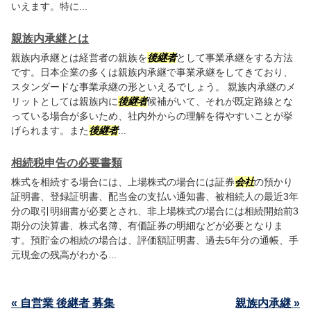
いえます。特に...
親族内承継とは
親族内承継とは経営者の親族を
後継者
として事業承継をする方法
です。日本企業の多くは親族内承継で事業承継をしてきており、
スタンダードな事業承継の形といえるでしょう。 親族内承継のメ
リットとしては親族内に
後継者
候補がいて、それが既定路線とな
っている場合が多いため、社内外からの理解を得やすいことが挙
げられます。また
後継者
...
相続税申告の必要書類
株式を相続する場合には、上場株式の場合には証券
会社
の預かり
証明書、登録証明書、配当金の支払い通知書、被相続人の最近3年
分の取引明細書が必要とされ、非上場株式の場合には相続開始前3
期分の決算書、株式名簿、有価証券の明細などが必要となりま
す。預貯金の相続の場合は、評価額証明書、過去5年分の通帳、手
元現金の残高がわかる...
« 自営業 後継者 募集
親族内承継 »