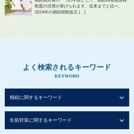
制度の活用が挙げられます。従来までと比べ、
2024年の相続税制改正 […]
よく検索されるキーワード
KEYWORD
相続に関するキーワード
相続税 基礎控除
生前対策に関するキーワード
相続税 現金
相続税 非課税