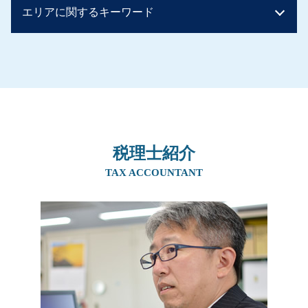
相続税の申告
エリアに関するキーワード
住宅資金贈与 相続税
事業承継税制 デメリット
相続税 控除対象
生前贈与 孫
事業承継 m&a
相続税 節税
生前贈与 住宅購入
後継者 募集
事業承継 京都府
相続税 非課税 申告
住宅資金贈与 必要書類
事業承継 個人
事業承継 奈良県
贈与税 非課税 申告
贈与税 非課税 110 万
事業承継税制 特例承継計画
生前対策 兵庫県
相続税 基礎控除 申告
土地 生前贈与と相続 どちらが得
従業員承継
事業承継 大阪府
相続税 税率
贈与税 お尋ね
親族内承継 課題
生前対策 北摂エリア
相続税 配偶者控除
相続時精算課税制度 手続き
m&a 個人
相続 阪神間
相続税 計算ガイド
贈与税 ばれない 知恵袋
親族内承継 デメリット
税理士紹介
相続 京都府
相続税 いくら
贈与税 税率
喫茶店 後継者 募集
生前対策 吹田市
TAX ACCOUNTANT
相続税 基礎控除 額
相続税 現金 ばれない
事業継承 マッチング 個人
生前対策 大阪府
相続税 子供のみ
生前贈与 住宅 親子
事業譲渡 個人
生前対策 京都府
相続税早見表 改正
生前贈与 非課税 住宅
事業承継 マッチング
生前対策 奈良県
贈与税 住宅 非課税 申告
事業承継 後継者募集
相続 吹田市
生前贈与 土地 孫
事業承継 税理士
相続 北摂エリア
暦年贈与 持ち戻し
親族内承継 株式譲渡
相続 奈良県
事業承継 方法
事業承継 兵庫県
事業承継税制
生前対策 阪神間