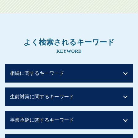
よく検索されるキーワード
KEYWORD
相続に関するキーワード
相続税 早見表
生前対策に関するキーワード
贈与税 非課税 住宅
相続税 基礎控除 不動産
相続税 土地
相続時精算課税制度 メリット
事業承継に関するキーワード
マンション 相続税
住宅資金贈与 父母 それぞれ
相続税 控除
生前贈与 不動産
贈与税 かからない方法
贈与税 計算
親族内承継 親族外承継