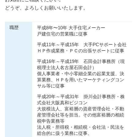
どうぞ、よろしくお願いいたします。
職歴
平成8年〜10年 大手住宅メーカー
戸建住宅の営業職に従事
平成11年～平成15年 大手PCサポート会社
ＨＰ作成業務・ＰＣの出張サポートに従事
平成16年～平成19年 石田会計事務所（現
税理士法人名古屋石田会計）
個人事業者・中小零細企業の起業支援、決
算業務、ＨＰを用いたマーケティングコン
サル等に従事
平成20年～平成31年 掛川会計事務所・株
式会社大阪真和ビジコン
大規模法人、富裕層の資産管理会社・不動
産管理会社等を担当。その他富裕層の相続
税申告業務等
法人税・所得税・相続税・会社法・⺠法を
総合的に扱う業務に従事。