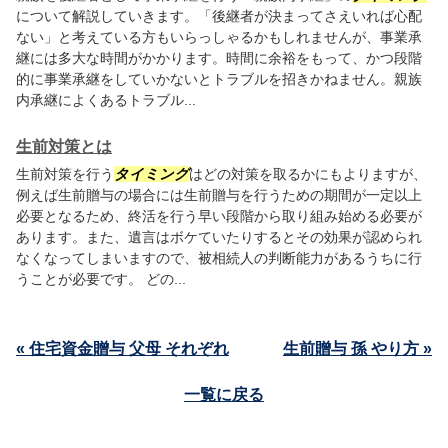
について解説していきます。「後継者が決まってさえいれば心配
ない」と考えている方もいらっしゃるかもしれませんが、事業承
継には多大な時間がかかります。時間に余裕をもって、かつ段階
的に事業承継をしていかないとトラブルを招きかねません。親族
内承継によくあるトラブル...
生前対策とは
生前対策を行う
タイミング
はどの対策を取るかにもよりますが、
例えば生前贈与の場合には生前贈与を行うための期間が一定以上
必要となるため、終活を行う早い段階から取り組み始める必要が
あります。また、遺言はボケていたりするとその効果が認められ
なくなってしまいますので、被相続人の判断能力があるうちに行
うことが必要です。 どの...
« 住宅資金贈与 父母 それぞれ
生前贈与 孫 やり方 »
一覧に戻る