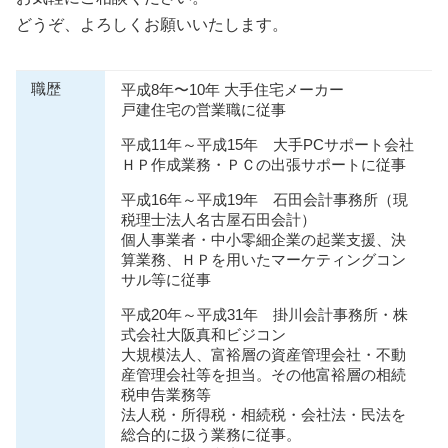
どうぞ、よろしくお願いいたします。
職歴
平成8年〜10年 大手住宅メーカー
戸建住宅の営業職に従事
平成11年～平成15年 大手PCサポート会社
ＨＰ作成業務・ＰＣの出張サポートに従事
平成16年～平成19年 石田会計事務所（現
税理士法人名古屋石田会計）
個人事業者・中小零細企業の起業支援、決
算業務、ＨＰを用いたマーケティングコン
サル等に従事
平成20年～平成31年 掛川会計事務所・株
式会社大阪真和ビジコン
大規模法人、富裕層の資産管理会社・不動
産管理会社等を担当。その他富裕層の相続
税申告業務等
法人税・所得税・相続税・会社法・⺠法を
総合的に扱う業務に従事。