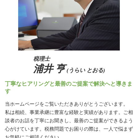
親族内承継 課題
事業承継 奈良県
生前対策 大阪府
相続 吹田市
税理士
浦井 亨
(うらい とおる)
丁寧なヒアリングと最善のご提案で解決へと導きま
す
当ホームページをご覧いただきありがとうございます。
私は相続、事業承継に豊富な経験と実績があります。ご相
談者のお話を丁寧にお聞きし、最善のご提案ができるよう
心がけています。税務問題でお困りの際は、一人で悩まず
お気軽にご相談ください。