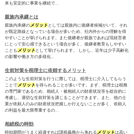
来も安定的に事業を継続で...
親族内承継とは
親族内承継の
メリット
としては親族内に後継者候補がいて、それ
が既定路線となっている場合が多いため、社内外からの理解を得
やすいことが挙げられます。また後継者が親族であれば現経営者
にとって安心感できるという場合が多く、後継者教育もしやすい
ことも
メリット
として挙げられます。 しかし、近年は少子高齢化
の影響や働き方の多様化...
生前対策を税理士に依頼するメリット
このような生前対策を行うに際しては、税理士に介入してもらう
ことで
メリット
を得られることが多いです。まず、税理士は税務
の専門家であるため、相続人・被相続人の財産状況等を総合的に
考慮し、適切な生前対策を講じることができます。また、他の士
業が依頼人のみの財産状況把握しか行えないことが多く、依頼人
の利益を最大限尊重するの...
相続税の時効
時効期間がうまく経過すれば課税義務から免れる
メリット
は高い