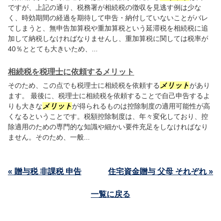
ですが、上記の通り、税務署が相続税の徴収を見逃す例は少な
く、時効期間の経過を期待して申告・納付していないことがバレ
てしまうと、無申告加算税や重加算税という延滞税を相続税に追
加して納税しなければなりませんし、重加算税に関しては税率が
40％ととても大きいため、...
相続税を税理士に依頼するメリット
そのため、この点でも税理士に相続税を依頼する
メリット
があり
ます。 最後に、税理士に相続税を依頼することで自己申告するよ
りも大きな
メリット
が得られるものは控除制度の適用可能性が高
くなるということです。税額控除制度は、年々変化しており、控
除適用のための専門的な知識や細かい要件充足をしなければなり
ません。そのため、一般...
« 贈与税 非課税 申告
住宅資金贈与 父母 それぞれ »
一覧に戻る