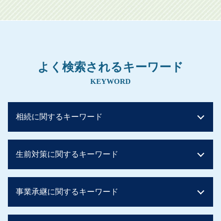
よく検索されるキーワード
KEYWORD
相続に関するキーワード
贈与税 非課税 住宅
生前対策に関するキーワード
相続税 配偶者控除 デメリット
贈与税 非課税 110 万
相続税 計算ガイド
生前贈与 現金手渡し
事業承継に関するキーワード
相続税 基礎控除 兄弟
土地 贈与税 かからない
相続税 現金
贈与税 親子
相続税 いくらから
贈与税 子から親 税率
社長 後継者 募集