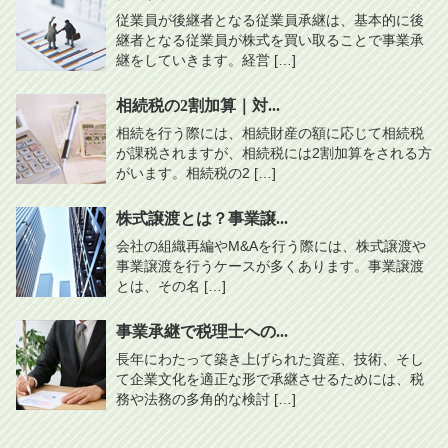
従業員が後継者となる従業員承継は、基本的に後
継者となる従業員が株式を買い取ることで事業承
継をしていきます。経営 […]
相続税の2割加算｜対...
相続を行う際には、相続財産の額に応じて相続税
が課税されますが、相続税には2割加算をされる方
がいます。相続税の2 […]
株式譲渡とは？事業譲...
会社の組織再編やM&Aを行う際には、株式譲渡や
事業譲渡を行うケースが多くあります。事業譲渡
とは、その名 […]
事業承継で税理士への...
長年にわたって築き上げられた資産、技術、そし
て企業文化を適正な形で承継させるためには、税
務や法務の多角的な検討 […]