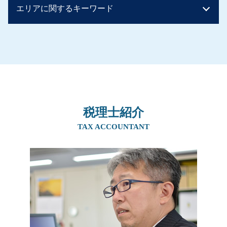
相続税 配偶者控除
エリアに関するキーワード
生前贈与 孫
事業承継 マッチング
二次相続 相続税
子から親への贈与 税率
事業譲渡 従業員
贈与税 税率
相続税 ばれなかった
m&a 個人
生前対策 兵庫県
相続税 土地
生前贈与 現金 300万
事業承継税制
生前対策 吹田市
相続税の申告
生前贈与 土地 非課税
親族内承継 株式譲渡
事業承継 京都府
贈与税 バレない
生前贈与 孫 やり方
事業承継 税理士
相続 奈良県
マンション 相続税
生前贈与 不動産 非課税 親子
事業承継税制 デメリット
生前対策 京都府
相続税 いくら
贈与税 非課税 住宅
親族内承継
生前対策 阪神間
相続税 基礎控除 不動産
生前贈与 非課税 住宅
後継者 募集 飲食
税理士紹介
事業承継 大阪府
相続税 基礎控除 額
贈与税 手渡し ばれる
事業継承 マッチング 個人
相続 北摂エリア
TAX ACCOUNTANT
土地 贈与税
相続時精算課税制度 手続き
親族内承継 株主総会
生前対策 奈良県
贈与税とは 簡単に
贈与税 知らなかった
親族内承継 割合
事業承継 阪神間
相続税 非課税 生命保険
生前贈与 子供
事業承継 後継者募集
相続 阪神間
贈与税 時効
事業譲渡 個人
生前対策 北摂エリア
住宅取得資金贈与 申告
親族内承継 定義
相続 京都府
親から 1000万 贈与税
事業承継 親族以外
相続 大阪府
事業承継 方法
事業承継 兵庫県
喫茶店 後継者 募集
相続 兵庫県