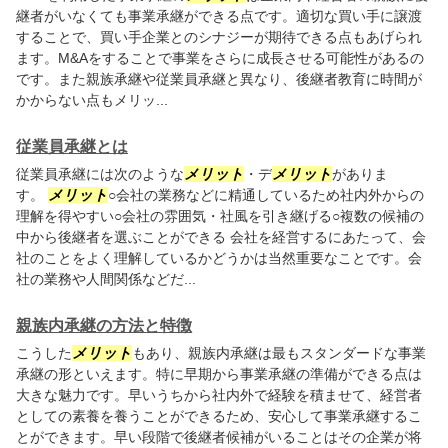
継者がいなくても事業承継ができる点です。適切な買い手に譲渡
することで、買い手企業とのシナジーが期待できる点もあげられ
ます。M&Aをすることで事業をさらに成長させる可能性があるの
です。また親族承継や従業員承継と異なり、後継者教育に時間が
かからない点もメリッ...
従業員承継とは
従業員承継には次のような
メリット
・デ
メリット
がありま
す。
メリット
○会社の業務などに精通しているため社内外からの
理解を得やすい○会社の雰囲気・社風を引き継げる○複数の候補の
中から後継者を選ぶことができる 会社を経営するにあたって、会
社のことをよく理解しているかどうかは当然重要なことです。会
社の業務や人間関係などだ...
親族内承継の方法と特徴
こうした
メリット
もあり、親族内承継は最もスタンダードな事業
承継の形といえます。特に早期から事業承継の準備ができる点は
大きな魅力です。早いうちから社内外で経験を積ませて、経営者
としての素養を養うことができるため、安心して事業承継するこ
とができます。早い段階で後継者候補がいることはその企業が将