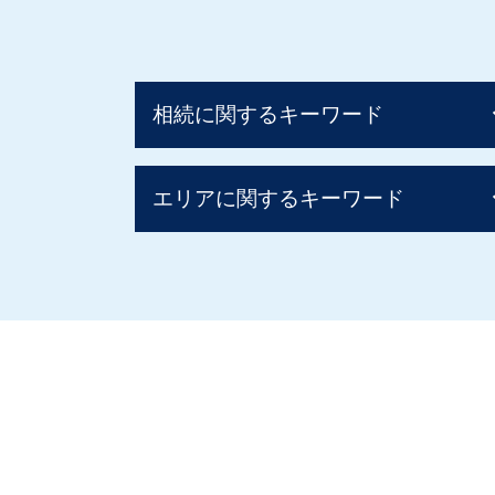
相続に関するキーワード
相続税 いくらまで無税
エリアに関するキーワード
贈与税 税率 他人
相続税
相続税 いくら
事業承継 阪神間
相続税早見表 改正
生前対策 大阪府
相続税 いくらから
相続 北摂エリア
相続税 税率 土地
生前対策 北摂エリア
贈与税 非課税 住宅
相続 阪神間
相続税とは 簡単に
事業承継 京都府
相続時精算課税制度 110 万円
相続 京都府
相続税 税率
事業承継 奈良県
相続税 基礎控除 額
事業承継 大阪府