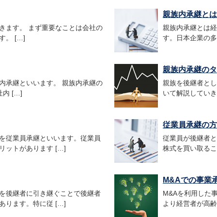
親族内承継とは
きます。 まず重要なことは会社の
親族内承継とは経
。 […]
す。日本企業の多
親族内承継のタ
内承継といいます。 親族内承継の
親族を後継者とし
 […]
いて解説していき
従業員承継の方
を従業員承継といいます。従業員
従業員が後継者と
ットがあります […]
株式を買い取るこ
M&Aでの事業承.
を後継者に引き継ぐことで後継者
M&Aを利用した
ります。特に従 […]
より経営者が高齢