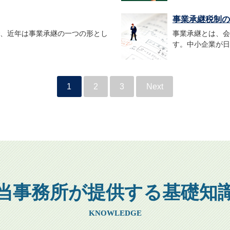
事業承継税制のメ
で、近年は事業承継の一つの形とし
事業承継とは、会
す。中小企業が日
1
2
3
Next
当事務所が提供する基礎知
KNOWLEDGE