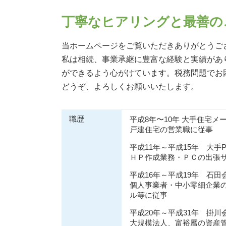
相続税 申告
相続 奈良県
土地 評価額 計算
生前対策 京都府
丁寧なヒアリングと最善の
相続税 子供のみ
生前対策 奈良県
相続税 控除対象
生前対策 兵庫県
当ホームページをご覧いただきありがとうご
マンション 相続税
生前対策 阪神間
私は相続、事業承継に豊富な経験と実績があ
相続税 節税
相続 大阪府
ができるよう心がけています。税務問題でお
贈与税とは 簡単に
相続 吹田市
相続税 土地
どうぞ、よろしくお願いいたします。
事業承継 兵庫県
相続 兵庫県
生前対策 吹田市
職歴
平成8年〜10年 大手住宅メ
戸建住宅の営業職に従事
平成11年～平成15年 大手
ＨＰ作成業務・ＰＣの出張
平成16年～平成19年 石
個人事業者・中小零細企業
ル等に従事
平成20年～平成31年 掛
大規模法人、富裕層の資産