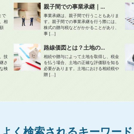
親子間での事業承継｜...
まで
事業承継は、親子間で行うこともありま
、相
す。親子間での事業承継を行う際には、
額
株式の贈与税などがかかることがあり、
事 […]
路線価図とは？土地の...
、技
相続や贈与によって土地を取得し、税金
継さ
を払う場合、土地の正確な評価額を知る
な検
必要があります。土地における相続税や
贈 […]
よく検索されるキーワード