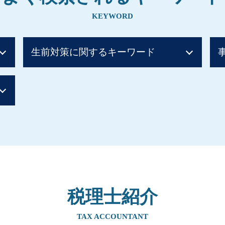
KEYWORD
生前対策に関するキーワード
住宅取得資金贈与 土地
贈与税 非課税
親から 1000万 贈与税
生前贈与 孫
贈与税 税率
住宅資金贈与 父母 それぞれ
贈与税 住宅
暦年贈与
生前贈与 住宅 親子
贈与税 誰が払う
税理士紹介
暦年贈与 持ち戻し
生前贈与 孫 やり方
TAX ACCOUNTANT