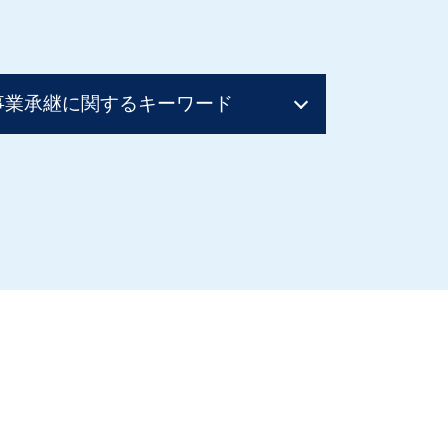
事業承継に関するキーワード
親族内承継
従業員承継
事業承継 マッチング
事業承継 税理士
事業譲渡 会社分割
事業承継 方法
事業承継
事業譲渡 従業員
親族内承継 課題
親族内承継 割合
株式譲渡 事業譲渡 違い
事業譲渡