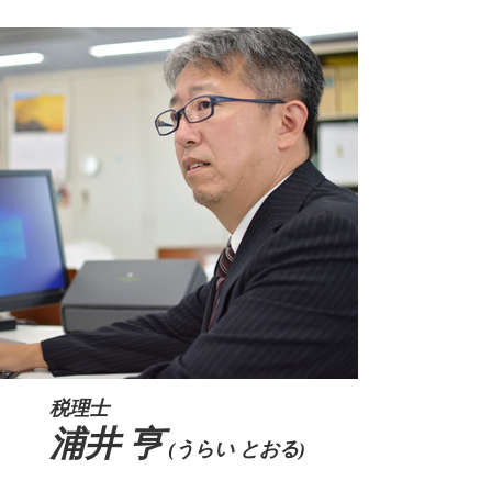
親族内承継 株主総会
事業承継税制 デメリット
事業承継 個人
事業承継税制 特例承継計画
事業承継 親族以外
会社 後継者 募集
事業承継 m&a
m&a 個人
税理士
浦井 亨
(うらい とおる)