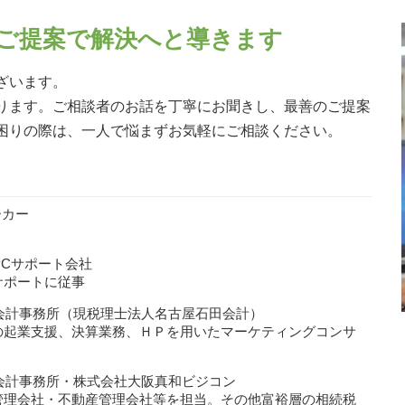
贈与税 非課税 申告
生前贈与 土地 非課税
ご提案で解決へと導きます
生前贈与 非課税 住宅
親から1,000万 贈与税
ざいます。
土地 贈与税 かからない
ります。ご相談者のお話を丁寧にお聞きし、最善のご提案
贈与税 お尋ね
困りの際は、一人で悩まずお気軽にご相談ください。
住宅取得資金 贈与 非課税
生前贈与 住宅購入
ーカー
PCサポート会社
サポートに従事
田会計事務所（現税理士法人名古屋石田会計）
の起業支援、決算業務、ＨＰを用いたマーケティングコンサ
川会計事務所・株式会社大阪真和ビジコン
管理会社・不動産管理会社等を担当。その他富裕層の相続税