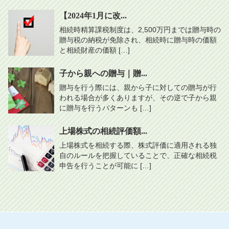
【2024年1月に改...
相続時精算課税制度は、2,500万円までは贈与時の
贈与税の納税が免除され、相続時に贈与時の価額
と相続財産の価額 […]
子から親への贈与｜贈...
贈与を行う際には、親から子に対しての贈与が行
われる場合が多くありますが、その逆で子から親
に贈与を行うパターンも […]
上場株式の相続評価額...
上場株式を相続する際、株式評価に適用される独
自のルールを把握していることで、正確な相続税
申告を行うことが可能に […]