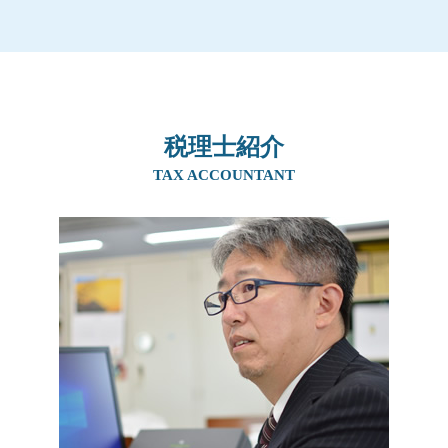
贈与税 かからない方法
贈与税 誰が払う
事業承継 個人
事業承継 大阪府
相続税 いくら
贈与税 時効
親族内承継 株主総会
相続 大阪府
相続税 基礎控除
生前贈与 土地 兄弟
従業員承継
生前対策 兵庫県
贈与税 税率
贈与税 親子
事業承継 m&a
生前対策 北摂エリア
贈与税 非課税 110 万
贈与税 税率
事業承継
事業承継 京都府
相続税 基礎控除 生命保険
相続時精算課税制度 手続き
後継者 募集
税理士紹介
事業承継 奈良県
贈与税 バレない
相続税 時効
親族内承継 デメリット
相続 奈良県
TAX ACCOUNTANT
相続税 非課税 申告
贈与税 お尋ね
事業譲渡 会社分割
相続 京都府
贈与税とは 簡単に
生前贈与 住宅
事業承継 親子
生前対策 吹田市
相続税 控除対象
生前贈与 孫 やり方
親族内承継 定義
相続 吹田市
生前贈与 住宅 親子
親族内承継
事業承継 兵庫県
暦年贈与 契約書
事業継承 マッチング 個人
相続 兵庫県
贈与税 非課税
株式譲渡 事業譲渡 違い
生前対策 大阪府
事業譲渡 個人
事業承継 阪神間
社長 後継者 募集
生前対策 奈良県
事業承継 マッチング
相続 北摂エリア
生前対策 京都府
相続 阪神間