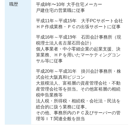
職歴
平成8年〜10年 大手住宅メーカー
戸建住宅の営業職に従事
平成11年～平成15年 大手PCサポート会社
ＨＰ作成業務・ＰＣの出張サポートに従事
平成16年～平成19年 石田会計事務所（現
税理士法人名古屋石田会計）
個人事業者・中小零細企業の起業支援、決
算業務、ＨＰを用いたマーケティングコン
サル等に従事
平成20年～平成31年 掛川会計事務所・株
式会社大阪真和ビジコン
大規模法人、富裕層の資産管理会社・不動
産管理会社等を担当。その他富裕層の相続
税申告業務等
法人税・所得税・相続税・会社法・⺠法を
総合的に扱う業務に従事。
その他、事務所内のＰＣ及びサーバーの管
理等ＩＴ関連全般を担当