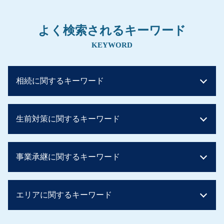
よく検索されるキーワード
KEYWORD
相続に関するキーワード
相続税 いくらまで無税
生前対策に関するキーワード
相続税 節税
相続税 税率 土地
相続税 基礎控除 申告
暦年贈与 持ち戻し
事業承継に関するキーワード
土地 評価額 計算
相続税 対策 アパート
相続税早見表 改正
生前贈与 住宅 子供
贈与税 非課税 住宅
住宅取得資金贈与 必要書類
事業承継 税理士
二次相続 相続税
エリアに関するキーワード
住宅取得資金贈与 タイミング
事業譲渡
相続税 配偶者控除 デメリット
贈与税 かからない方法
事業承継税制
相続税 計算ガイド
生前贈与 非課税
親族内承継 親族外承継
生前対策 阪神間