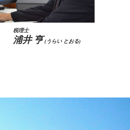
税理士
浦井 亨
(うらい とおる)