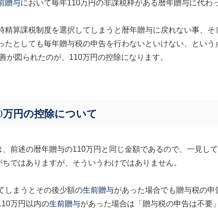
前贈与
において毎年
110
万円の非課税枠がある暦年贈与に代わ
。
時精算課税制度を選択してしまうと暦年贈与に戻れない事、そ
ったとしても毎年贈与税の申告を行わないといけない、という
善が図られたのが、
110
万円の控除になります。
0
万円の控除について
は、前述の暦年贈与の
110
万円と同じ金額であるので、一見して
がちではありますが、そういうわけではありません。
てしまうとその後少額の
生前贈与
があった場合でも贈与税の申
110
万円以内の
生前贈与
があった場合は「贈与税の申告は不要