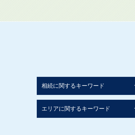
相続に関するキーワード
相続税 配偶者控除
エリアに関するキーワード
贈与税 非課税 申告
贈与税 非課税
相続税 計算ガイド
事業承継 阪神間
相続税 子供のみ
事業承継 京都府