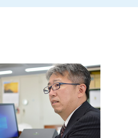
喫茶店 後継者 募集
親族内承継 課題
事業承継 後継者募集
事業承継 親子
従業員承継
事業承継
親族内承継 定義
会社 後継者 募集
親族内承継 株式譲渡
事業譲渡
親族内承継 株主総会
事業承継税制 デメリット
事業承継 個人
事業承継 補助金 親子
親族内承継 デメリット