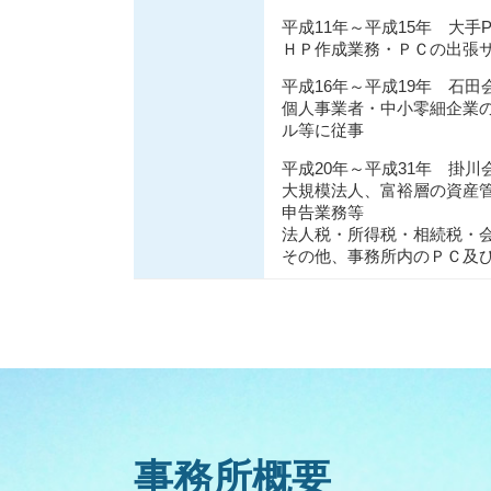
平成11年～平成15年 大手
ＨＰ作成業務・ＰＣの出張
平成16年～平成19年 石
個人事業者・中小零細企業
ル等に従事
平成20年～平成31年 掛
大規模法人、富裕層の資産
申告業務等
法人税・所得税・相続税・
その他、事務所内のＰＣ及
事務所概要