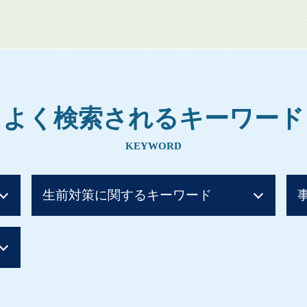
よく検索されるキーワード
KEYWORD
生前対策に関するキーワード
贈与税 ばれない 知恵袋
贈与税 非課税 110 万
贈与税 お尋ね
住宅取得資金贈与 土地
親から 1000万 贈与税