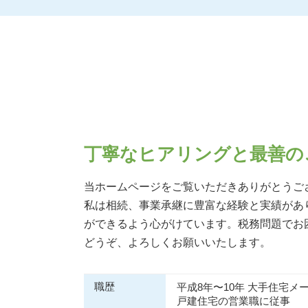
相続税 基礎控除 額
相続 兵庫県
相続税 非課税財産
相続 京都府
相続税 節税
事業承継 大阪府
相続税 基礎控除 申告
生前対策 北摂エリア
相続税 申告不要
相続 奈良県
相続税 税率
相続 北摂エリア
相続税早見表 改正
生前対策 阪神間
贈与税 税率
生前対策 兵庫県
相続税 非課税 申告
相続 阪神間
丁寧なヒアリングと最善の
相続税 非課税
相続 吹田市
相続税 いくら
生前対策 吹田市
当ホームページをご覧いただきありがとうご
相続税 申告
事業承継 奈良県
私は相続、事業承継に豊富な経験と実績があ
配偶者居住権 相続税
生前対策 京都府
ができるよう心がけています。税務問題でお
マンション 相続税
生前対策 奈良県
相続税とは 簡単に
どうぞ、よろしくお願いいたします。
生前対策 大阪府
相続 大阪府
事業承継 兵庫県
職歴
平成8年〜10年 大手住宅メ
戸建住宅の営業職に従事