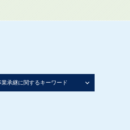
事業承継に関するキーワード
事業承継 方法
社長 後継者 募集
親族内承継 親族外承継
事業承継 親族以外
事業譲渡 個人