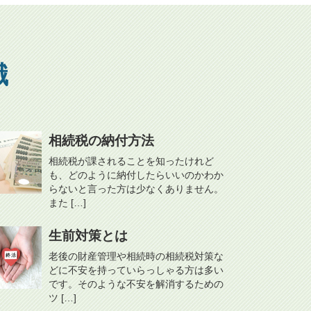
識
相続税の納付方法
相続税が課されることを知ったけれど
も、どのように納付したらいいのかわか
らないと言った方は少なくありません。
また […]
生前対策とは
老後の財産管理や相続時の相続税対策な
どに不安を持っていらっしゃる方は多い
です。そのような不安を解消するための
ツ […]