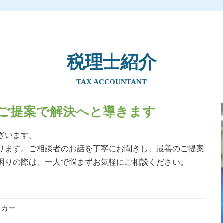
贈与税 税率
贈与税 手渡し ばれる
生前贈与 土地 売却
相続時精算課税制度 手続き
相続時精算課税制度 住宅
税理士紹介
贈与税 計算
相続税 ばれなかった
TAX ACCOUNTANT
実家 名義変更 生前贈与
贈与税 タンス預金
ご提案で解決へと導きます
暦年贈与 持ち戻し
生前贈与 不動産
ざいます。
贈与税 親子
ります。ご相談者のお話を丁寧にお聞きし、最善のご提案
生前贈与 土地 孫
困りの際は、一人で悩まずお気軽にご相談ください。
暦年贈与
生前贈与 現金 300万
ーカー