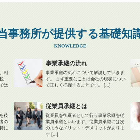
当事務所が提供する基礎知
KNOWLEDGE
事業承継の流れ
、相
事業承継の流れについて解説していきま
税
す。 まず重要なことは会社の現状につい
では
て正しく把握することです。 […]
従業員承継とは
を後
従業員を後継者として行う事業承継を従
者の
業員承継といいます。従業員承継には次
特に
のようなメリット・デメリットがありま
す […]