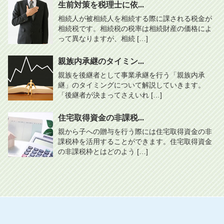
生前対策を税理士に依...
相続人が被相続人を相続する際に課される税金が
相続税です。相続税の税率は相続財産の価格によ
って異なりますが、相続 […]
親族内承継のタイミン...
親族を後継者として事業承継を行う「親族内承
継」のタイミングについて解説していきます。
「後継者が決まってさえいれ […]
住宅取得資金の非課税...
親から子への贈与を行う際には住宅取得資金の非
課税枠を活用することができます。住宅取得資金
の非課税枠とはどのよう […]