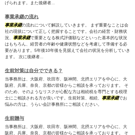
げられます。また後継者...
事業承継の流れ
事業承継
の流れについて解説していきます。 まず重要なことは会
社の現状について正しく把握することです。会社の経営・財務状
況、
事業承継
で重要となる株式評価額などといった基本的な状況
はもちろん、経営者の年齢や健康状態などを考慮して準備する必
要があります。5年後10年後を見据えて会社の状況を分析していき
ます。 次に後継者...
生前対策は自分でできる？
当事務所は、大阪府、吹田市、阪神間、北摂エリアを中心に、大
阪府、兵庫、奈良、京都の皆様からご相談を承っております。 そ
のため、そのようなリスクが心配な方は相続税を専門とする税理
士にご相談される方が良いです。生前対策、相続、
事業承継
でお
悩みの方は、うらい会計事務所にご相談ください。
生前贈与
当事務所は、大阪府、吹田市、阪神間、北摂エリアを中心に、大
阪府、兵庫、奈良、京都の皆様からご相談を承っております。 そ