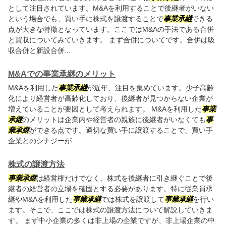
として注目されています。M&Aを利用することで後継者がいない
という場合でも、買い手に株式を譲渡することで
事業承継
できる
点が大きな特徴となっています。ここではM&Aの手法である合併
と買収についてみていきます。 まず合併についてです。合併は吸
収合併と新設合併...
M&Aでの事業承継のメリット
M&Aを利用した
事業承継
が近年、注目を集めています。少子高齢
化により経営者が高齢化しており、後継者が見つからない企業が
増えていることが要因として考えられます。 M&Aを利用した
事業
承継
のメリットは企業内や経営者の親族に後継者がいなくても
事
業承継
ができる点です。適切な買い手に譲渡することで、買い手
企業とのシナジーが...
株式の譲渡方法
事業承継
は経営権だけでなく、株式を後継者に引き継ぐことで後
継者の経営者の立場を確固とする必要があります。特に従業員承
継やM&Aを利用した
事業承継
では株式を譲渡して
事業承継
を行い
ます。そこで、ここでは株式の譲渡方法について解説していきま
す。 まず中小企業の多くは非上場の企業ですが、非上場企業の中