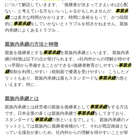
について解説していきます。「後継者が決まってさえいれば心配
ない」と考えている方もいらっしゃるかもしれませんが、
事業承
継
には多大な時間がかかります。時間に余裕をもって、かつ段階
的に
事業承継
をしていかないとトラブルを招きかねません。親族
内承継によくあるトラブル...
親族内承継の方法と特徴
親族を後継者とする
事業承継
を親族内承継といいます。 親族内承
継の特徴は以下の点が挙げられます。○社内外からの理解が得やす
い○早期から準備することができる○後継者教育がしやすい○
事業承
継
税制を利用しやすい（税制面で優遇を受けやすい） こうしたメ
リットもあり、親族内承継は最もスタンダードな
事業承継
の形と
いえます。特に...
親族内承継とは
親族内承継とは経営者の親族を後継者として
事業承継
をする方法
です。日本企業の多くは親族内承継で
事業承継
をしてきており、
スタンダードな
事業承継
の形といえるでしょう。 親族内承継のメ
リットとしては親族内に後継者候補がいて、それが既定路線とな
っている場合が多いため、社内外からの理解を得やすいことが挙