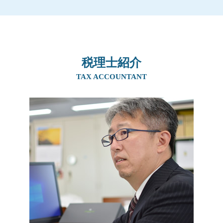
相続 京都府
贈与税とは 簡単に
贈与税 時効
株式譲渡 事業譲渡 違い
事業承継 阪神間
二次相続 相続税
贈与税 子から親 税率
喫茶店 後継者 募集
相続 奈良県
相続税 基礎控除
住宅取得資金贈与 申告
親族内承継 定義
相続 兵庫県
相続税 いくらまで無税
贈与税 非課税
事業譲渡 従業員
相続 北摂エリア
相続税早見表 改正
生前贈与 現金 手渡し
事業承継税制 特例承継計画
税理士紹介
事業承継 京都府
相続税の申告
暦年贈与 契約書
事業承継 後継者募集
相続 吹田市
TAX ACCOUNTANT
相続税 配偶者控除
生前贈与 非課税 住宅
事業承継 税理士
生前対策 大阪府
配偶者居住権 相続税
贈与税 ばれない 知恵袋
自営業 後継者 募集
事業承継 奈良県
相続税 申告不要
住宅資金贈与 父母 それぞれ
会社 後継者 募集
事業承継 大阪府
住宅取得資金贈与 タイミング
事業譲渡 個人
相続 大阪府
贈与税 住宅 非課税 申告
親族内承継 親族外承継
生前対策 吹田市
贈与税 誰が払う
後継者 募集
生前対策 兵庫県
親族内承継
相続 阪神間
親族内承継 課題
事業承継 兵庫県
事業承継 個人
生前対策 奈良県
生前対策 北摂エリア
生前対策 阪神間