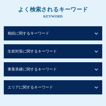
よく検索されるキーワード
KEYWORD
相続に関するキーワード
相続税 いくらから
生前対策に関するキーワード
贈与税 税率
相続税 基礎控除 額
贈与税 非課税 住宅
生前贈与 土地 兄弟
事業承継に関するキーワード
相続税 土地
住宅資金贈与 相続税
贈与税 非課税
贈与税 非課税 住宅
相続税とは 簡単に
生前贈与 土地 売却
社長 後継者 募集
相続時精算課税制度 110 万円
エリアに関するキーワード
贈与税 親子
事業継承 マッチング 個人
相続税 控除
贈与税 非課税 110 万
事業承継 親子
相続税 時効
贈与税 かからない方法
事業承継税制
生前対策 京都府
贈与税 バレない
生前贈与 住宅 子供
従業員承継