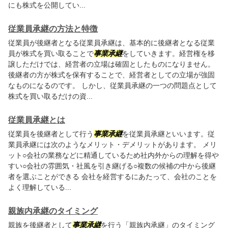
にも株式を公開してい...
従業員承継の方法と特徴
従業員が後継者となる従業員承継は、基本的に後継者となる従業
員が株式を買い取ることで
事業承継
をしていきます。経営権を移
譲しただけでは、経営者の立場は確固としたものになりません。
後継者の方が株式を保有することで、経営者としての立場が強固
なものになるのです。 しかし、従業員承継の一つの問題点として
株式を買い取るだけの資...
従業員承継とは
従業員を後継者として行う
事業承継
を従業員承継といいます。従
業員承継には次のようなメリット・デメリットがあります。 メリ
ット○会社の業務などに精通しているため社内外からの理解を得や
すい○会社の雰囲気・社風を引き継げる○複数の候補の中から後継
者を選ぶことができる 会社を経営するにあたって、会社のことを
よく理解している...
親族内承継のタイミング
親族を後継者として
事業承継
を行う「親族内承継」のタイミング