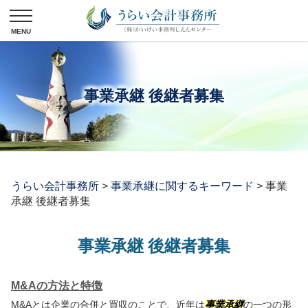
事業承継 後継者募集
うらい会計事務所
>
事業承継に関するキーワード
>
事業
承継 後継者募集
事業承継 後継者募集
M&Aの方法と特徴
M&Aとは企業の合併と買収のことで、近年は
事業承継
の一つの形