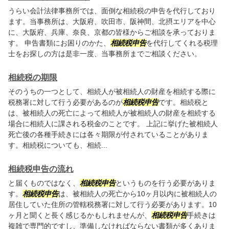
うらい会計法律事務所では、面倒な相続税の申告を代行しており
ます。当事務所は、大阪府、吹田市、阪神間、北摂エリアを中心
に、大阪府、兵庫、奈良、京都の皆様からご相談を承っておりま
す。 申告書類にお困りのかた、
相続税申告
を代行してくれる税理
士をお探しの方は是非一度、当事務所までご相談ください。
相続税の期限
そのうちの一つとして、相続人が被相続人の財産を相続する際に
税務署に対して行う必要があるのが
相続税申告
です。相続税と
は、被相続人の死亡によって相続人が被相続人の財産を相続する
場合に相続人に課される税金のことです。 上記に挙げた被相続人
死亡後の各種手続きには各々期限が付されていることがありま
す。相続税についても、相続...
相続税申告の流れ
と届くものではなく、
相続税申告
というものを行う必要がありま
す。
相続税申告
は、被相続人の死亡から10ヶ月以内に被相続人の
居住していた住所の管轄税務署に対して行う必要があります。10
ヶ月と聞くと長く感じるかもしれませんが、
相続税申告
手続きは
複雑で専門的ですし、準備しなければならない書類が多くありま