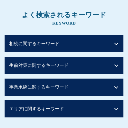
よく検索されるキーワード
KEYWORD
相続に関するキーワード
相続税 基礎控除 兄弟
生前対策に関するキーワード
相続税 控除
相続税 申告不要
相続税 2割加算
住宅取得資金贈与 土地
事業承継に関するキーワード
二次相続 相続税
生前贈与 子供
贈与税 税率
暦年贈与
相続税 早見表
生前贈与 住宅購入
事業譲渡 会社分割
相続税 非課税
エリアに関するキーワード
生前贈与 土地 売却
自営業 後継者 募集
相続税 いくらまで無税
生前贈与 住宅 親子
事業承継 親子
贈与税 税率 他人
相続時精算課税制度 手続き
親族内承継
生前対策 北摂エリア