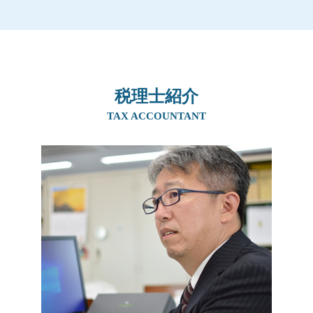
相続税 配偶者控除
住宅資金贈与 必要書類
株式譲渡 事業譲渡 違い
事業承継 京都府
相続税 いくら
土地 贈与税 かからない
事業承継 補助金 親子
生前対策 大阪府
贈与税 非課税 申告
親から 1000万 贈与税
事業承継 後継者募集
事業承継 兵庫県
相続税 基礎控除 申告
住宅取得資金贈与 申告
社長 後継者 募集
生前対策 阪神間
相続税 いくらから
子から親への贈与 税率
事業譲渡
相続 兵庫県
相続税 税率 土地
生前贈与 土地 孫
会社 後継者 募集
税理士紹介
相続 奈良県
相続税の申告
贈与税 非課税 110 万
後継者 募集
生前対策 京都府
TAX ACCOUNTANT
贈与税 非課税 110 万
相続時精算課税制度 住宅
事業譲渡 個人
相続 阪神間
土地 贈与税
贈与税 時効
事業承継 マッチング
生前対策 兵庫県
贈与税 かからない方法
相続時精算課税制度 メリット
事業承継
事業承継 大阪府
生前贈与 メリット
事業承継 方法
相続 京都府
贈与税 誰が払う
親族内承継 定義
生前対策 奈良県
相続税 ばれなかった
親族内承継 デメリット
事業承継 阪神間
親族内承継 親族外承継
生前対策 吹田市
事業継承 マッチング 個人
相続 大阪府
従業員承継
相続 北摂エリア
事業承継 奈良県
相続 吹田市