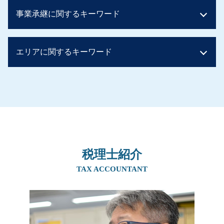
相続税 配偶者控除 デメリット
生前贈与 孫
事業承継に関するキーワード
贈与税 バレない
土地 生前贈与と相続 どちらが得
贈与税 非課税 110 万
住宅取得資金贈与 タイミング
相続税 基礎控除 額
親からの贈与 現金
喫茶店 後継者 募集
相続税 計算ガイド
エリアに関するキーワード
住宅資金贈与 必要書類
事業承継 補助金 親子
贈与税 税率 他人
贈与税 非課税 110 万
事業承継 税理士
相続税 配偶者控除
相続税 対策 アパート
事業承継税制 デメリット
生前対策 奈良県
相続税の申告
子から親への贈与 税率
親族内承継 株式譲渡
事業承継 大阪府
土地 評価額 計算
生前贈与 非課税
株式譲渡 事業譲渡 違い
相続 京都府
相続時精算課税制度 110 万円
生前贈与 子供
親族内承継
事業承継 阪神間
贈与税 非課税 申告
贈与税 非課税
親族内承継 割合
相続 北摂エリア
相続税 早見表
相続税 時効
親族内承継 デメリット
生前対策 北摂エリア
相続税 申告 不要
生前贈与 孫 やり方
親族内承継 株主総会
税理士紹介
相続 吹田市
贈与税 非課税
贈与税 非課税 住宅
m&a 個人
事業承継 兵庫県
TAX ACCOUNTANT
相続税 税率
生前贈与 住宅
事業承継 方法
生前対策 兵庫県
贈与税 かからない方法
相続税 ばれなかった
事業譲渡
相続 兵庫県
相続税 2割加算
住宅取得資金贈与 必要書類
社長 後継者 募集
生前対策 吹田市
相続時精算課税制度 手続き
後継者 募集 飲食
相続 阪神間
贈与税 お尋ね
事業承継 後継者募集