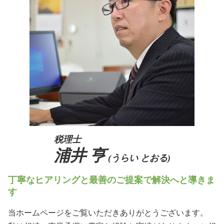
相続 奈良県
贈与税 住宅 非課税 申告
後継者 募集
事業承継 京都府
自営業 後継者 募集
生前対策 阪神間
事業譲渡 従業員
生前対策 大阪府
事業承継税制 特例承継計画
生前対策 京都府
相続 大阪府
事業承継 奈良県
税理士
浦井 亨
(うらい とおる)
丁寧なヒアリングと最善のご提案で解決へと導きま
す
当ホームページをご覧いただきありがとうございます。