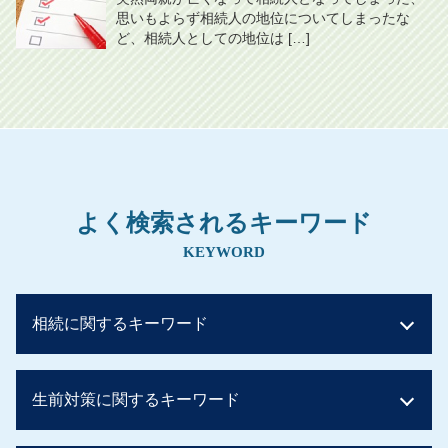
思いもよらず相続人の地位についてしまったな
ど、相続人としての地位は […]
よく検索されるキーワード
KEYWORD
相続に関するキーワード
相続税 申告
生前対策に関するキーワード
相続税 いくらまで無税
相続税 いくら