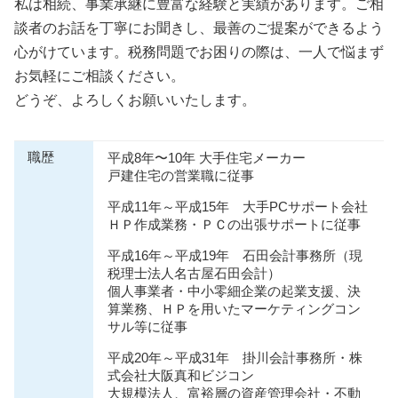
私は相続、事業承継に豊富な経験と実績があります。ご相
談者のお話を丁寧にお聞きし、最善のご提案ができるよう
心がけています。税務問題でお困りの際は、一人で悩まず
お気軽にご相談ください。
どうぞ、よろしくお願いいたします。
職歴
平成8年〜10年 大手住宅メーカー
戸建住宅の営業職に従事
平成11年～平成15年 大手PCサポート会社
ＨＰ作成業務・ＰＣの出張サポートに従事
平成16年～平成19年 石田会計事務所（現
税理士法人名古屋石田会計）
個人事業者・中小零細企業の起業支援、決
算業務、ＨＰを用いたマーケティングコン
サル等に従事
平成20年～平成31年 掛川会計事務所・株
式会社大阪真和ビジコン
大規模法人、富裕層の資産管理会社・不動