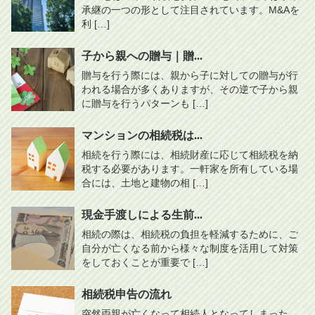
承継の一つの形として注目されています。M&Aを
利 […]
子から親への贈与｜贈...
贈与を行う際には、親から子に対しての贈与が行
われる場合が多くありますが、その逆で子から親
に贈与を行うパターンも […]
マンションの相続税は...
相続を行う際には、相続財産に応じて相続税を納
税する必要があります。一軒家を所有している場
合には、土地と建物の相 […]
現金手渡しによる生前...
相続の際は、相続税の負担を軽減するために、ご
自分が亡くなる前から様々な制度を活用して対策
をしておくことが重要で […]
相続税申告の流れ
突然両親が亡くなって相続人となってしまった、