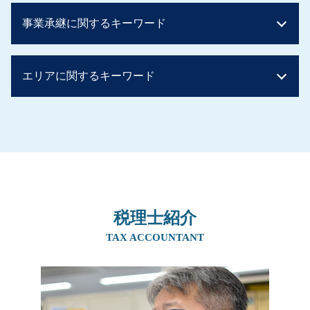
相続税 2割加算
生前贈与 孫 やり方
事業承継に関するキーワード
相続税 基礎控除 生命保険
生前贈与 不動産
相続税 土地
生前贈与 現金 300万
相続税 申告
生前贈与 土地 孫
事業承継税制 デメリット
相続税 非課税 生命保険
エリアに関するキーワード
贈与税 住宅 非課税 申告
親族内承継 定義
相続税
生前贈与 非課税 2500万円
親族内承継 株主総会
相続税 控除対象
贈与税 かからない方法
事業継承 マッチング 個人
事業承継 奈良県
相続税 基礎控除 申告
住宅取得資金贈与 申告
事業譲渡 会社分割
相続 吹田市
相続税 申告不要
相続時精算課税制度 住宅
事業承継税制 特例承継計画
相続 京都府
相続税 基礎控除 不動産
生前贈与 住宅
事業承継税制
生前対策 阪神間
贈与税 税率
贈与税 手渡し ばれる
自営業 後継者 募集
事業承継 兵庫県
相続税 計算ガイド
実家 名義変更 生前贈与
親族内承継 課題
相続 大阪府
贈与税 かからない方法
生前贈与 メリット
社長 後継者 募集
税理士紹介
相続 北摂エリア
マンション 相続税
暦年贈与 孫
事業承継 個人
生前対策 兵庫県
TAX ACCOUNTANT
相続税 非課税
生前贈与 不動産 非課税 親子
会社 後継者 募集
生前対策 京都府
相続税 非課税 申告
贈与税 知らなかった
事業承継 m&a
事業承継 大阪府
相続税 いくらまで無税
贈与税 非課税 住宅
親族内承継 割合
相続 奈良県
贈与税 非課税 110 万
株式譲渡 事業譲渡 違い
生前対策 北摂エリア
生前贈与 住宅 親子