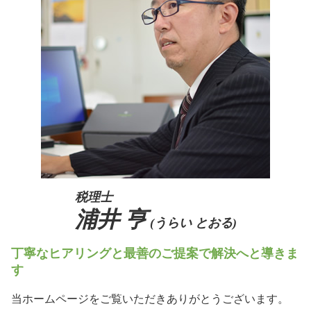
事業承継 親族以外
相続 阪神間
相続税 時効
m&a 個人
事業承継 京都府
従業員承継
生前対策 大阪府
喫茶店 後継者 募集
相続 兵庫県
後継者 募集
生前対策 奈良県
事業承継 阪神間
生前対策 吹田市
税理士
浦井 亨
(うらい とおる)
丁寧なヒアリングと最善のご提案で解決へと導きま
す
当ホームページをご覧いただきありがとうございます。