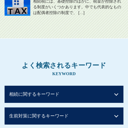
相続税には、基礎控除のほかに、税金が控除され
る制度がいくつかあります。中でも代表的なもの
は配偶者控除の制度で、 […]
よく検索されるキーワード
KEYWORD
相続に関するキーワード
相続税の申告
生前対策に関するキーワード
相続税 子供のみ
相続税 配偶者控除 デメリット