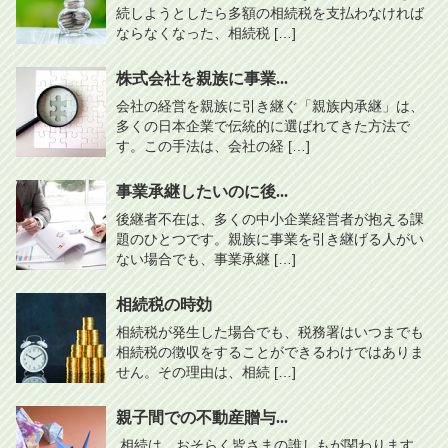
続しようとしたら多額の相続税を支払わなければ
ならなくなった、相続税 […]
株式会社を親族に事業...
会社の経営を親族に引き継ぐ「親族内承継」は、
多くの日本企業で伝統的に選ばれてきた方法で
す。この手法は、会社の経 […]
事業承継したいのに後...
後継者不在は、多くの中小企業経営者が抱える課
題のひとつです。親族に事業を引き継げる人がい
ない場合でも、事業承継 […]
相続税の時効
相続税が発生した場合でも、税務署はいつまでも
相続税の徴収をすることができるわけではありま
せん。その理由は、相続 […]
親子間での不動産贈与...
相続は、おそらく皆さまの誰しもが関わります。