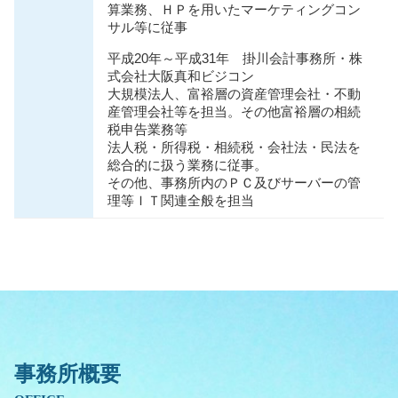
算業務、ＨＰを用いたマーケティングコン
サル等に従事
平成20年～平成31年 掛川会計事務所・株
式会社大阪真和ビジコン
大規模法人、富裕層の資産管理会社・不動
産管理会社等を担当。その他富裕層の相続
税申告業務等
法人税・所得税・相続税・会社法・⺠法を
総合的に扱う業務に従事。
その他、事務所内のＰＣ及びサーバーの管
理等ＩＴ関連全般を担当
事務所概要