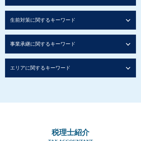
相続税 いくらまで無税
生前対策に関するキーワード
相続税 控除対象
相続税 子供のみ
相続税 計算ガイド
暦年贈与 持ち戻し
事業承継に関するキーワード
相続税 基礎控除 額
生前贈与 現金 300万
贈与税 非課税
贈与税 誰が払う
贈与税 非課税 住宅
贈与税 タンス預金
事業承継税制 特例承継計画
相続税 土地
エリアに関するキーワード
生前贈与 土地 売却
事業承継 親子
相続税 いくら
住宅取得資金贈与 土地
事業承継 親族以外
相続税 申告
生前贈与 土地
親族内承継 割合
相続 兵庫県
相続税 いくらから
住宅取得資金贈与 タイミング
後継者 募集
事業承継 阪神間
二次相続 相続税
贈与税 ばれない 知恵袋
事業譲渡
生前対策 兵庫県
相続税 基礎控除
生前贈与 不動産 非課税 親子
事業承継
事業承継 奈良県
贈与税 バレない
住宅資金贈与 必要書類
事業承継 マッチング
相続 阪神間
相続税 申告不要
暦年贈与 契約書
株式譲渡 事業譲渡 違い
事業承継 兵庫県
相続税早見表 改正
贈与税 かからない方法
事業譲渡 従業員
税理士紹介
生前対策 阪神間
相続税 非課税 生命保険
実家 名義変更 生前贈与
事業承継税制
生前対策 奈良県