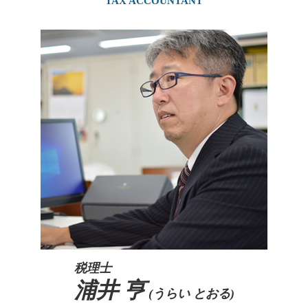
TAX ACCOUNTANT
相続税 2割加算
相続時精算課税制度 住宅
事業譲渡 個人
生前対策 京都府
贈与税 かからない方法
暦年贈与 孫
事業承継 税理士
事業承継 大阪府
贈与税 非課税 110 万
贈与税 お尋ね
親族内承継
相続 奈良県
住宅取得資金贈与 必要書類
親族内承継 定義
相続 吹田市
土地 贈与税 かからない
親族内承継 デメリット
相続 北摂エリア
相続時精算課税制度 メリット
事業承継 後継者募集
事業承継 京都府
喫茶店 後継者 募集
相続 大阪府
事業承継 補助金 親子
生前対策 大阪府
事業継承 マッチング 個人
生前対策 吹田市
生前対策 北摂エリア
相続 京都府
税理士
浦井 亨
(うらい とおる)