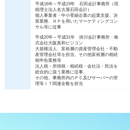
平成16年～平成19年 石田会計事務所（現
税理士法人名古屋石田会計）
個人事業者・中小零細企業の起業支援、決
算業務、ＨＰを用いたマーケティングコン
サル等に従事
平成20年～平成31年 掛川会計事務所・株
式会社大阪真和ビジコン
大規模法人、富裕層の資産管理会社・不動
産管理会社等を担当。その他富裕層の相続
税申告業務等
法人税・所得税・相続税・会社法・⺠法を
総合的に扱う業務に従事。
その他、事務所内のＰＣ及びサーバーの管
理等ＩＴ関連全般を担当