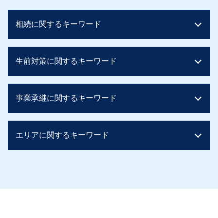
相続に関するキーワード
相続税 いくら
生前対策に関するキーワード
相続税 非課税 生命保険
相続税 税率 土地
相続税 いくらから
生前贈与 孫 やり方
事業承継に関するキーワード
相続税 基礎控除 兄弟
住宅資金贈与 相続税
贈与税 かからない方法
相続時精算課税制度 手続き
相続税 基礎控除 額
生前贈与 メリット
事業継承 マッチング 個人
相続税 時効
エリアに関するキーワード
贈与税 ばれる
事業承継 親子
相続税 土地
相続時精算課税制度 住宅
事業承継税制
相続税 非課税 申告
生前贈与 土地 孫
後継者 募集 飲食
相続 大阪府
二次相続 相続税
贈与税 かからない方法
親族内承継
事業承継 阪神間
相続税 2割加算
生前贈与 現金 300万
社長 後継者 募集
相続 吹田市
土地 評価額 計算
相続税 ばれなかった
m&a 個人
生前対策 兵庫県
相続税 基礎控除 申告
相続時精算課税制度 メリット
親族内承継 割合
相続 兵庫県
相続税 税率
親からの贈与 現金