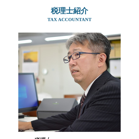
事業承継 補助金 親子
生前対策 大阪府
相続税 申告 不要
贈与税 住宅 夫婦
自営業 後継者 募集
税理士紹介
相続 阪神間
相続税 計算ガイド
住宅資金贈与 父母 それぞれ
事業承継 個人
相続 北摂エリア
TAX ACCOUNTANT
相続税 非課税財産
相続時精算課税制度 相続税申告
事業承継税制 特例承継計画
生前対策 吹田市
相続税 申告不要
生前贈与 土地 売却
事業承継 m&a
生前対策 京都府
贈与税 非課税 申告
贈与税 非課税 申告
親族内承継 デメリット
生前対策 阪神間
生前贈与 非課税 住宅
事業承継 マッチング
相続 京都府
住宅資金贈与 必要書類
親族内承継 課題
事業承継 大阪府
贈与税 住宅 非課税 申告
事業譲渡 個人
相続 奈良県
親族内承継 親族外承継
生前対策 奈良県
事業承継税制 デメリット
事業承継 京都府
後継者 募集
事業承継 兵庫県
生前対策 北摂エリア
事業承継 奈良県