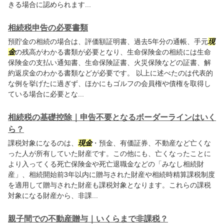
きる場合に認められます...
相続税申告の必要書類
預貯金の相続の場合は、評価額証明書、過去5年分の通帳、手元
現
金
の残高がわかる書類が必要となり、生命保険金の相続には生命
保険金の支払い通知書、生命保険証書、火災保険などの証書、解
約返戻金のわかる書類などが必要です。 以上に述べたのは代表的
な例を挙げたに過ぎず、ほかにもゴルフの会員権や債権を取得し
ている場合に必要とな...
相続税の基礎控除｜申告不要となるボーダーラインはいく
ら？
課税対象になるのは、
現金
・預金、有価証券、不動産など亡くな
った人が所有していた財産です。この他にも、亡くなったことに
より入ってくる死亡保険金や死亡退職金などの「みなし相続財
産」、相続開始前3年以内に贈与された財産や相続時精算課税制度
を適用して贈与された財産も課税対象となります。これらの課税
対象になる財産から、非課...
親子間での不動産贈与｜いくらまで非課税？