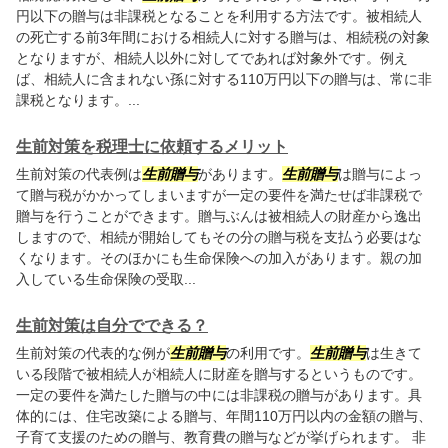
円以下の贈与は非課税となることを利用する方法です。被相続人
の死亡する前3年間における相続人に対する贈与は、相続税の対象
となりますが、相続人以外に対してであれば対象外です。例え
ば、相続人に含まれない孫に対する110万円以下の贈与は、常に非
課税となります。...
生前対策を税理士に依頼するメリット
生前対策の代表例は
生前贈与
があります。
生前贈与
は贈与によっ
て贈与税がかかってしまいますが一定の要件を満たせば非課税で
贈与を行うことができます。贈与ぶんは被相続人の財産から逸出
しますので、相続が開始してもその分の贈与税を支払う必要はな
くなります。そのほかにも生命保険への加入があります。親の加
入している生命保険の受取...
生前対策は自分でできる？
生前対策の代表的な例が
生前贈与
の利用です。
生前贈与
は生きて
いる段階で被相続人が相続人に財産を贈与するというものです。
一定の要件を満たした贈与の中には非課税の贈与があります。具
体的には、住宅改築による贈与、年間110万円以内の金額の贈与、
子育て支援のための贈与、教育費の贈与などが挙げられます。 非