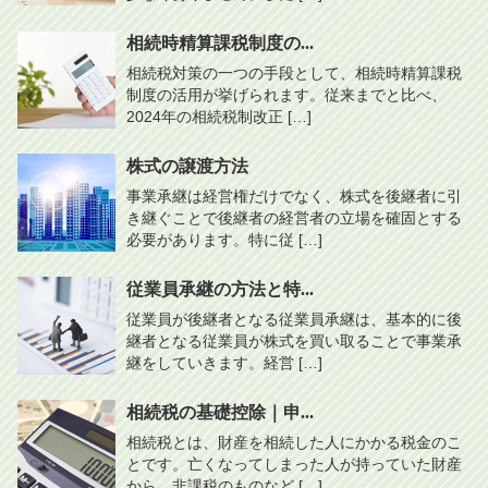
相続時精算課税制度の...
相続税対策の一つの手段として、相続時精算課税
制度の活用が挙げられます。従来までと比べ、
2024年の相続税制改正 […]
株式の譲渡方法
事業承継は経営権だけでなく、株式を後継者に引
き継ぐことで後継者の経営者の立場を確固とする
必要があります。特に従 […]
従業員承継の方法と特...
従業員が後継者となる従業員承継は、基本的に後
継者となる従業員が株式を買い取ることで事業承
継をしていきます。経営 […]
相続税の基礎控除｜申...
相続税とは、財産を相続した人にかかる税金のこ
とです。亡くなってしまった人が持っていた財産
から、非課税のものなど […]