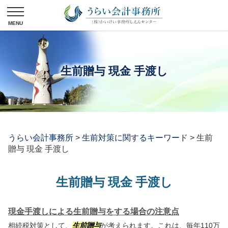
生前贈与 現金 手渡し
うらい会計事務所
>
生前対策に関するキーワード
>
生前
贈与 現金 手渡し
生前贈与 現金 手渡し
現金手渡しによる生前贈与をする場合の注意点
相続税対策として、
生前贈与
が考えられます。これは、毎年110万