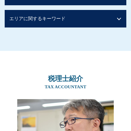
配偶者居住権 相続税
贈与税 手渡し ばれる
相続税 いくらまで無税
子から親への贈与 税率
親族内承継
相続税 申告
エリアに関するキーワード
贈与税 住宅
事業承継 m&a
相続税 基礎控除 申告
親からの贈与 現金
株式譲渡 事業譲渡 違い
二次相続 相続税
住宅資金贈与 相続税
m&a 個人
相続 兵庫県
マンション 相続税
暦年贈与
親族内承継 デメリット
生前対策 北摂エリア
相続税早見表 改正
生前贈与 不動産
親族内承継 株式譲渡
事業承継 兵庫県
相続税
贈与税 お尋ね
後継者 募集 飲食
生前対策 奈良県
相続税 土地
暦年贈与 契約書
会社 後継者 募集
事業承継 奈良県
相続税 節税
相続税 対策 アパート
事業承継 後継者募集
事業承継 大阪府
相続税 時効
生前贈与 土地 売却
事業承継 親族以外
税理士紹介
生前対策 大阪府
相続税 計算ガイド
生前贈与 住宅購入
事業譲渡
相続 北摂エリア
TAX ACCOUNTANT
土地 贈与税
生前贈与 非課税 住宅
事業承継
相続 奈良県
相続税 基礎控除 額
生前贈与 子供
事業承継税制 特例承継計画
相続 大阪府
相続税 基礎控除 兄弟
相続税 現金 ばれない
事業承継 方法
相続 京都府
生前贈与 土地 非課税
事業承継 マッチング
事業承継 京都府
生前贈与 孫 やり方
事業承継 税理士
生前対策 兵庫県
生前贈与 土地 孫
事業譲渡 会社分割
事業承継 阪神間