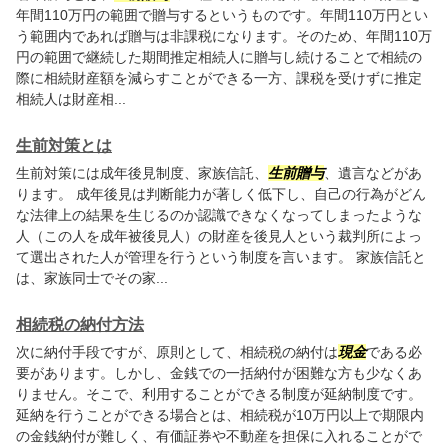
年間110万円の範囲で贈与するというものです。年間110万円とい
う範囲内であれば贈与は非課税になります。そのため、年間110万
円の範囲で継続した期間推定相続人に贈与し続けることで相続の
際に相続財産額を減らすことができる一方、課税を受けずに推定
相続人は財産相...
生前対策とは
生前対策には成年後見制度、家族信託、
生前贈与
、遺言などがあ
ります。 成年後見は判断能力が著しく低下し、自己の行為がどん
な法律上の結果を生じるのか認識できなくなってしまったような
人（この人を成年被後見人）の財産を後見人という裁判所によっ
て選出された人が管理を行うという制度を言います。 家族信託と
は、家族同士でその家...
相続税の納付方法
次に納付手段ですが、原則として、相続税の納付は
現金
である必
要があります。しかし、金銭での一括納付が困難な方も少なくあ
りません。そこで、利用することができる制度が延納制度です。
延納を行うことができる場合とは、相続税が10万円以上で期限内
の金銭納付が難しく、有価証券や不動産を担保に入れることがで