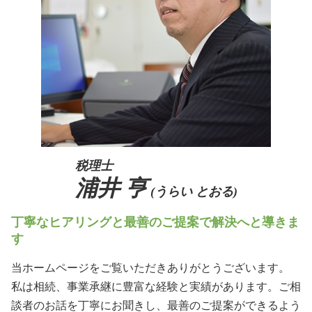
親族内承継 株主総会
生前対策 京都府
親族内承継 割合
生前対策 阪神間
事業承継税制 デメリット
生前対策 吹田市
相続 吹田市
相続 阪神間
税理士
浦井 亨
(うらい とおる)
丁寧なヒアリングと最善のご提案で解決へと導きま
す
当ホームページをご覧いただきありがとうございます。
私は相続、事業承継に豊富な経験と実績があります。ご相
談者のお話を丁寧にお聞きし、最善のご提案ができるよう