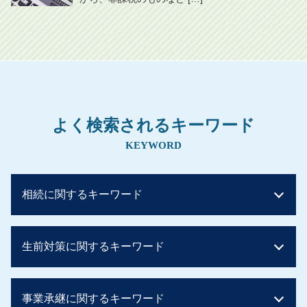
よく検索されるキーワード
KEYWORD
相続に関するキーワード
贈与税とは 簡単に
生前対策に関するキーワード
相続税 いくらから
相続税 控除
土地 評価額 計算
贈与税 非課税 申告
事業承継に関するキーワード
相続税 税率
贈与税 非課税 住宅