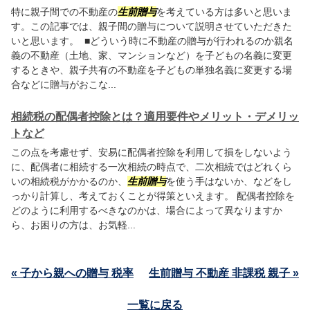
特に親子間での不動産の
生前贈与
を考えている方は多いと思いま
す。この記事では、親子間の贈与について説明させていただきた
いと思います。 ■どういう時に不動産の贈与が行われるのか親名
義の不動産（土地、家、マンションなど）を子どもの名義に変更
するときや、親子共有の不動産を子どもの単独名義に変更する場
合などに贈与がおこな...
相続税の配偶者控除とは？適用要件やメリット・デメリッ
トなど
この点を考慮せず、安易に配偶者控除を利用して損をしないよう
に、配偶者に相続する一次相続の時点で、二次相続ではどれくら
いの相続税がかかるのか、
生前贈与
を使う手はないか、などをし
っかり計算し、考えておくことが得策といえます。 配偶者控除を
どのように利用するべきなのかは、場合によって異なりますか
ら、お困りの方は、お気軽...
« 子から親への贈与 税率
生前贈与 不動産 非課税 親子 »
一覧に戻る