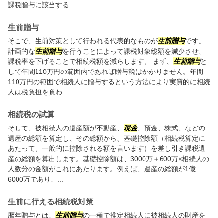
課税贈与に該当する...
生前贈与
そこで、生前対策として行われる代表的なものが
生前贈与
です。
計画的な
生前贈与
を行うことによって課税対象総額を減少させ、
課税率を下げることで相続税額を減らします。 まず、
生前贈与
と
して年間110万円の範囲内であれば贈与税はかかりません。年間
110万円の範囲で相続人に贈与するという方法により実質的に相続
人は税負担を負わ...
相続税の試算
そして、被相続人の遺産額が不動産、
現金
、預金、株式、などの
遺産の総額を算定し、その総額から、基礎控除額（相続税算定に
あたって、一般的に控除される額を言います）を差し引き課税遺
産の総額を算出します。基礎控除額は、3000万＋600万×相続人の
人数分の金額がこれにあたります。例えば、遺産の総額が1億
6000万であり、...
生前に行える相続税対策
暦年贈与とは、
生前贈与
の一種で推定相続人に被相続人の財産を