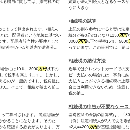
れる贈与に関しては、贈与税の対
姉妹が法定相続人となるケースが
うに大きな...
相続税の試算
数によって算出されます。相続人
上記の例を参考にすると妻は法定相続
除とは、配偶者という地位に基づい
続分が各8分の1となり1250
万円
です。配偶者該当性の要件として
3000
万円
以下で税率15％。5000
の申告から3年以内で遺産分...
っています。この事例では、妻は5
相続税の納付方法
場合には10％、3000
万円
以下の
近年ではクレジットカードでの支
して税率も高まります。 しかし、
ビニ支払いの場合には、事前に納
えるのが一般的ですし、税負担に
支払うことができる相続税の上限
ん。そこで、相続が始まる前...
合には利用できないため、注意し
税の納...
相続税の申告が不要なケース
よって算出されます。 遺産総額が
基礎控除の金額の計算式は、「30
かかることになります。そのた
（例）法定相続人が2人である場合
かを確認する必要があります。万
×2人=4200
万円
が基礎控除額にな