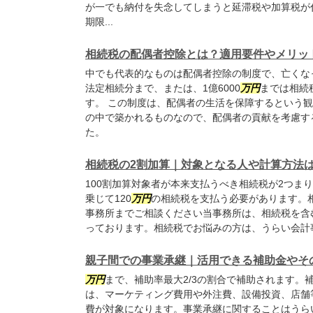
が一でも納付を失念してしまうと延滞税や加算税が
期限...
相続税の配偶者控除とは？適用要件やメリッ
中でも代表的なものは配偶者控除の制度で、亡くな
法定相続分まで、または、1億6000
万円
までは相続
す。 この制度は、配偶者の生活を保障するという
の中で築かれるものなので、配偶者の貢献を考慮す
た。
相続税の2割加算｜対象となる人や計算方法
100割加算対象者が本来支払うべき相続税が2つま
乗じて120
万円
の相続税を支払う必要があります。
事務所までご相談ください当事務所は、相続税を含
っております。相続税でお悩みの方は、うらい会計
親子間での事業承継｜活用できる補助金やそ
万円
まで、補助率最大2/3の割合で補助されます。
は、マーケティング費用や外注費、設備投資、店舗
費が対象になります。事業承継に関することはうら