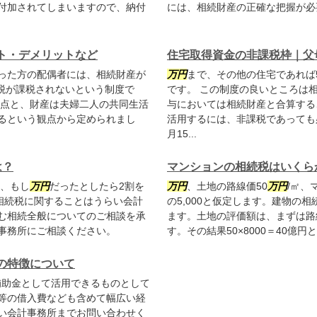
付加されてしまいますので、納付
には、相続財産の正確な把握が必要
ト・デメリットなど
住宅取得資金の非課税枠｜父
った方の配偶者には、相続財産が
万円
まで、その他の住宅であれば5
税が課税されないという制度で
です。 この制度の良いところは
観点と、財産は夫婦二人の共同生活
与においては相続財産と合算する
るという観点から定められまし
活用するには、非課税であっても
月15...
は？
マンションの相続税はいくら
り、もし
万円
だったとしたら2割を
万円
、土地の路線価50
万円
/㎡、
相続税に関することはうらい会計
の5,000と仮定します。建物の相
む相続全般についてのご相談を承
ます。土地の評価額は、まずは路
事務所にご相談ください。
す。その結果50×8000＝40億円
の特徴について
補助金として活用できるものとして
等の借入費なども含めて幅広い経
い会計事務所までお問い合わせく