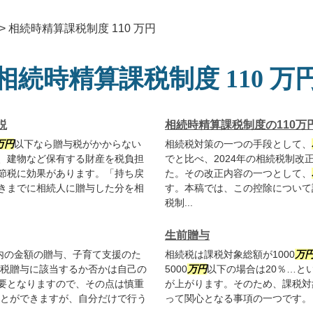
>
相続時精算課税制度 110 万円
相続時精算課税制度 110 万
説
相続時精算課税制度の110
万円
以下なら贈与税がかからない
相続税対策の一つの手段として、
、建物など保有する財産を税負担
でと比べ、2024年の相続税制
節税に効果があります。「持ち戻
た。その改正内容の一つとして、
きまでに相続人に贈与した分を相
す。本稿では、この控除について
税制...
生前贈与
内の金額の贈与、子育て支援のた
相続税は課税対象総額が1000
万
課税贈与に該当するか否かは自己の
5000
万円
以下の場合は20％…と
要となりますので、その点は慎重
が上がります。そのため、課税対
ことができますが、自分だけで行う
って関心となる事項の一つです。 