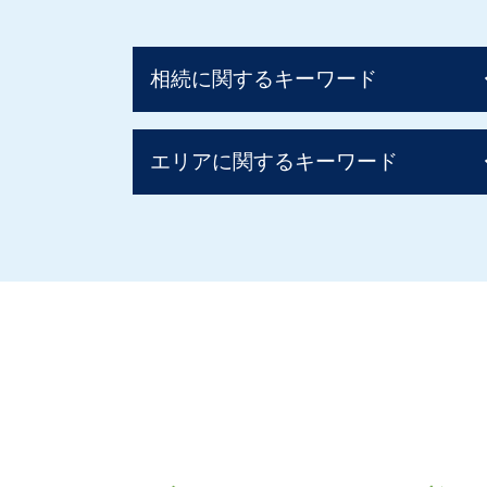
相続に関するキーワード
贈与税 税率 他人
エリアに関するキーワード
相続税 計算ガイド
相続税の申告
相続税 基礎控除 生命保険
相続 大阪府
相続税 配偶者控除 デメリット
生前対策 北摂エリア
相続税 いくらから
相続 兵庫県
相続税 非課税
事業承継 大阪府
相続税 土地
事業承継 京都府
相続税 配偶者控除
事業承継 阪神間
相続税 税率 土地
生前対策 大阪府
配偶者居住権 相続税
相続 奈良県
二次相続 相続税
生前対策 京都府
相続税 いくら
事業承継 奈良県
相続税
生前対策 阪神間