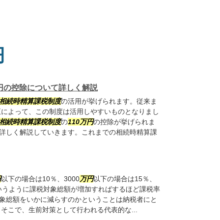
円
万円の控除について詳しく解説
相続時精算課税制度
の活用が挙げられます。従来ま
改正によって、この制度は活用しやすいものとなりまし
相続時精算課税制度
の
110
万円
の控除が挙げられま
詳しく解説していきます。これまでの相続時精算課
円
以下の場合は10％、3000
万円
以下の場合は15％、
いうように課税対象総額が増加すればするほど課税率
象総額をいかに減らすのかということは納税者にと
そこで、生前対策として行われる代表的な...