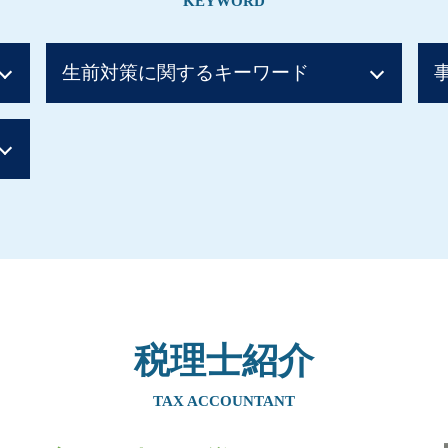
KEYWORD
生前対策に関するキーワード
暦年贈与
生前贈与 土地 孫
住宅資金贈与 相続税
相続税 時効
贈与税 ばれない 知恵袋
相続税 現金 ばれない
相続税 対策 アパート
贈与税 誰が払う
生前贈与 現金 手渡し
住宅取得資金贈与 必要書類
税理士紹介
贈与税 税率
暦年贈与 契約書
TAX ACCOUNTANT
住宅取得資金 贈与 非課税
贈与税 非課税 住宅