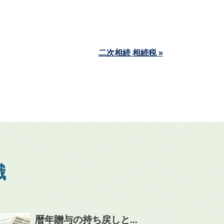
二次相続 相続税 »
識
暦年贈与の持ち戻しと...