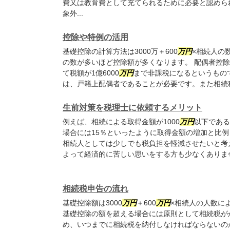
費又は教育費として充てられるために必要と認めら
象外...
控除や特例の活用
基礎控除の計算方法は3000万＋600
万円
×相続人の
の数が多いほど控除額が多くなります。 配偶者控
て税額が1億6000
万円
まで非課税になるというもの
は、戸籍上配偶者であることが必要です。また相続税
生前対策を税理士に依頼するメリット
例えば、相続による取得金額が1000
万円
以下である
場合には15％といったように取得金額の増加と比例
相続人としては少しでも税負担を軽減させたいと考
よって経済的に苦しい思いをする方も少なくありませ
相続税申告の流れ
基礎控除額は3000
万円
＋600
万円
×相続人の人数に
基礎控除の額を超える場合には原則として相続税が
め、いつまでに相続税を納付しなければならないの