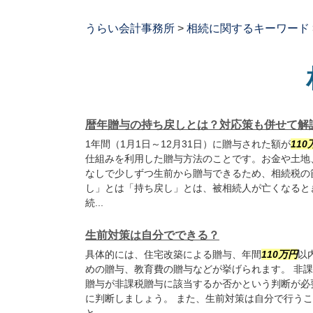
うらい会計事務所
>
相続に関するキーワード
暦年贈与の持ち戻しとは？対応策も併せて解
1年間（1月1日～12月31日）に贈与された額が
110
仕組みを利用した贈与方法のことです。お金や土地
なしで少しずつ生前から贈与できるため、相続税の
し」とは「持ち戻し」とは、被相続人が亡くなると
続...
生前対策は自分でできる？
具体的には、住宅改築による贈与、年間
110
万円
以
めの贈与、教育費の贈与などが挙げられます。 非
贈与が非課税贈与に該当するか否かという判断が必
に判断しましょう。 また、生前対策は自分で行う