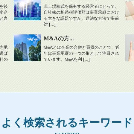
を後
非上場株式を保有する経営者にとって、
小企
自社株の相続税評価額は事業承継におけ
と言
る大きな課題ですが、適法な方法で事前
対 […]
M&Aの方...
内承
M&Aとは企業の合併と買収のことで、近
選ば
年は事業承継の一つの形として注目され
社の
ています。M&Aを利 […]
よく検索されるキーワード