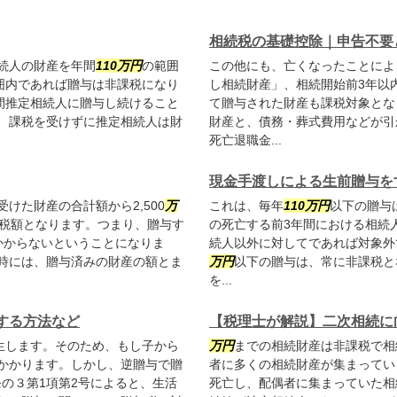
相続税の基礎控除｜申告不要
続人の財産を年間
110
万円
の範囲
この他にも、亡くなったことによ
囲内であれば贈与は非課税になり
し相続財産」、相続開始前3年以
間推定相続人に贈与し続けること
て贈与された財産も課税対象とな
、課税を受けずに推定相続人は財
財産と、債務・葬式費用などが引
死亡退職金...
現金手渡しによる生前贈与を
けた財産の合計額から2,500
万
これは、毎年
110
万円
以下の贈与
与税額となります。つまり、贈与す
の死亡する前3年間における相続
かからないということになりま
続人以外に対してであれば対象外
時には、贈与済みの財産の額とま
万円
以下の贈与は、常に非課税と
を...
する方法など
【税理士が解説】二次相続に
生します。そのため、もし子から
万円
までの相続財産は非課税で相
かかります。しかし、逆贈与で贈
者に多くの相続財産が集まってい
条の３第1項第2号によると、生活
死亡し、配偶者に集まっていた相