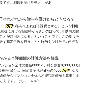
です。相続財産に見落としがあ...
母それぞれから贈与を受けたらどうなる？
00
万円
の贈与であれば非課税とする、という制度
相続税における相続時からさかのぼって3年以内の贈
ことが適用外になる、ということです。この制度を
必ず確定申告を行うことや贈与を受けた年の翌年3
かかる？評価額の計算方法を解説
マンション全体の面積8000㎡、持分割合8,000,000分
続税評価額は、固定資産税評価額の4000
万円
となり
線価からマンション全体の相続税評価額を算出しま
となります。そしてこの40...