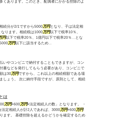
多くあります。このとき、配偶者にかかる控除のよ
分が2/1ですから5000
万円
となり、子は法定相
となります。相続税は1000
万円
以下で税率10％、
万円
以下で税率20％、1億円以下で税率20％…とな
000
万円
以下に該当するため...
払いやコンビニで納付することもできますが、コン
付書などを発行してもらう必要があり、コンビニで
額は30
万円
ですから、これ以上の相続税額である場
ましょう。 次に納付手段ですが、原則として、相続
とは
00
万円
+600
万円
×法定相続人の数」となります。 ・
法定相続人が計2人であれば、3000
万円
+600
万円
ります。 基礎控除を超えるかどうかを確定するため