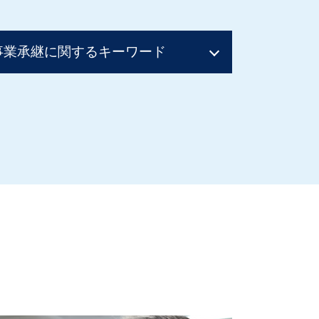
事業承継に関するキーワード
事業承継
喫茶店 後継者 募集
親族内承継 割合
事業承継 後継者募集
事業承継 m&a
親族内承継 親族外承継
事業承継 個人
事業承継税制
親族内承継 株式譲渡
事業承継税制 特例承継計画
事業継承 マッチング 個人
事業承継 マッチング
事業承継 方法
親族内承継 株主総会