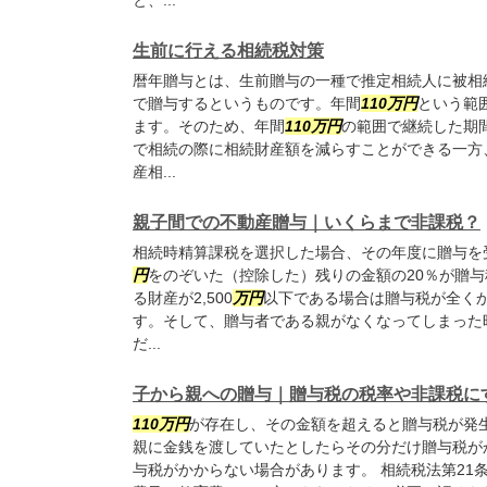
と、...
生前に行える相続税対策
暦年贈与とは、生前贈与の一種で推定相続人に被相
で贈与するというものです。年間
110
万円
という範
ます。そのため、年間
110
万円
の範囲で継続した期
で相続の際に相続財産額を減らすことができる一方
産相...
親子間での不動産贈与｜いくらまで非課税？
相続時精算課税を選択した場合、その年度に贈与を受
円
をのぞいた（控除した）残りの金額の20％が贈
る財産が2,500
万円
以下である場合は贈与税が全く
す。そして、贈与者である親がなくなってしまった
だ...
子から親への贈与｜贈与税の税率や非課税に
110
万円
が存在し、その金額を超えると贈与税が発
親に金銭を渡していたとしたらその分だけ贈与税が
与税がかからない場合があります。 相続税法第21