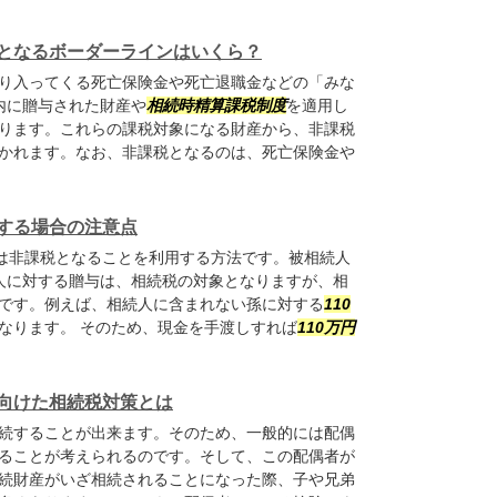
となるボーダーラインはいくら？
り入ってくる死亡保険金や死亡退職金などの「みな
内に贈与された財産や
相続時精算課税制度
を適用し
ります。これらの課税対象になる財産から、非課税
かれます。なお、非課税となるのは、死亡保険金や
する場合の注意点
は非課税となることを利用する方法です。被相続人
人に対する贈与は、相続税の対象となりますが、相
です。例えば、相続人に含まれない孫に対する
110
なります。 そのため、現金を手渡しすれば
110
万円
向けた相続税対策とは
続することが出来ます。そのため、一般的には配偶
ることが考えられるのです。そして、この配偶者が
続財産がいざ相続されることになった際、子や兄弟