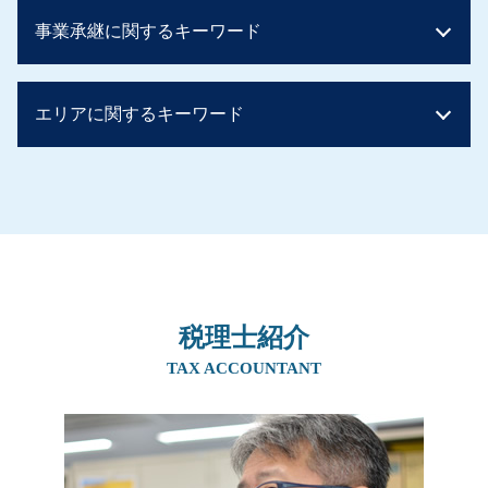
相続税 基礎控除 額
贈与税 ばれない 知恵袋
事業承継に関するキーワード
相続税 控除
贈与税 お尋ね
相続税 基礎控除 申告
暦年贈与 持ち戻し
相続税早見表 改正
生前贈与 住宅
事業継承 マッチング 個人
土地 評価額 計算
エリアに関するキーワード
生前贈与 現金手渡し
事業承継税制 特例承継計画
配偶者居住権 相続税
相続税 対策 アパート
自営業 後継者 募集
相続時精算課税制度 110 万円
住宅資金贈与 必要書類
事業承継 m&a
生前対策 吹田市
贈与税 バレない
贈与税 税率
事業承継 マッチング
事業承継 兵庫県
相続税 早見表
住宅取得資金贈与 土地
親族内承継 割合
生前対策 京都府
相続税 いくらまで無税
生前贈与 土地
親族内承継
生前対策 北摂エリア
相続税 税率
贈与税 非課税
親族内承継 定義
相続 大阪府
相続税 税率 土地
贈与税 誰が払う
事業承継 親族以外
事業承継 京都府
相続税 申告 不要
実家 名義変更 生前贈与
事業承継 税理士
税理士紹介
相続 京都府
贈与税 非課税 110 万
生前贈与 住宅購入
事業譲渡 会社分割
事業承継 阪神間
TAX ACCOUNTANT
贈与税 税率
相続時精算課税制度 メリット
事業承継 補助金 親子
生前対策 奈良県
相続税 申告不要
親から1,000万 贈与税
親族内承継 親族外承継
相続 阪神間
相続税 基礎控除 兄弟
暦年贈与 契約書
事業承継税制 デメリット
事業承継 大阪府
贈与税 親子
事業承継 親子
生前対策 兵庫県
生前贈与 土地 売却
事業承継 後継者募集