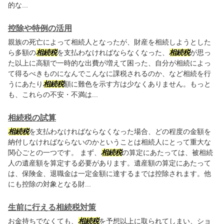
的な...
控除や特例の活用
親族の死亡によって相続人となったが、財産を相続しようとした
ら多額の
相続税
を支払わなければならなくなった、
相続税
が思っ
た以上に高額で一時的な出費が増えて困った、自分が相続によっ
て得るべきものになんでこんなに課税されるのか、など相続を行
うにあたり
相続税
額に難色を示す方は少なくありません。もっと
も、これらの不安・不満は...
相続税の試算
相続税
を支払わなければならなくなった場合、どの程度の金額を
納付しなければならないのかということは相続人にとって重大な
関心ごとの一つです。 まず、
相続税
の算定にあたっては、被相続
人の遺産額を算定する必要があります。遺産額の算定にあたって
は、保険金、退職金は一定金額に達するまでは控除されます。他
にも控除の対象となる財...
生前に行える相続税対策
お金持ちでなくても、
相続税
を予想以上に取られてしまい、ショ