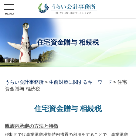
住宅資金贈与 相続税
うらい会計事務所
>
生前対策に関するキーワード
>
住宅
資金贈与 相続税
住宅資金贈与 相続税
親族内承継の方法と特徴
税制面では事業承継税制特例措置の利用をすることで、事業承継