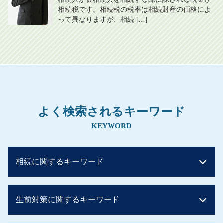
相続税です。相続税の税率は相続財産の価格によ
って異なりますが、相続 […]
よく検索されるキーワード
KEYWORD
相続に関するキーワード
相続税 子供のみ
生前対策に関するキーワード
相続税 計算ガイド
相続税 時効