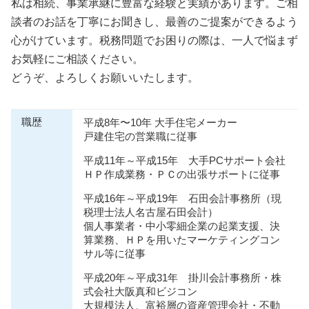
私は相続、事業承継に豊富な経験と実績があります。ご相
談者のお話を丁寧にお聞きし、最善のご提案ができるよう
心がけています。税務問題でお困りの際は、一人で悩まず
お気軽にご相談ください。
どうぞ、よろしくお願いいたします。
職歴
平成8年〜10年 大手住宅メーカー
戸建住宅の営業職に従事
平成11年～平成15年 大手PCサポート会社
ＨＰ作成業務・ＰＣの出張サポートに従事
平成16年～平成19年 石田会計事務所（現
税理士法人名古屋石田会計）
個人事業者・中小零細企業の起業支援、決
算業務、ＨＰを用いたマーケティングコン
サル等に従事
平成20年～平成31年 掛川会計事務所・株
式会社大阪真和ビジコン
大規模法人、富裕層の資産管理会社・不動