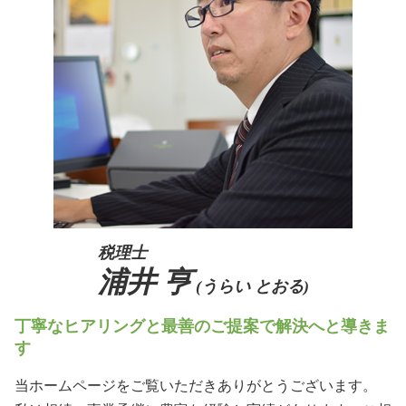
生前対策 大阪府
生前贈与 メリット
m&a 個人
相続 吹田市
親族内承継 株主総会
相続 兵庫県
会社 後継者 募集
相続 北摂エリア
社長 後継者 募集
事業承継 奈良県
相続 奈良県
生前対策 阪神間
税理士
浦井 亨
(うらい とおる)
丁寧なヒアリングと最善のご提案で解決へと導きま
す
当ホームページをご覧いただきありがとうございます。