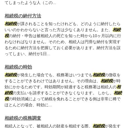
てしまったような人（この...
相続税の納付方法
相続税
が課されることを知ったけれども、どのように納付したら
いいのかわからないと言った方は少なくありません。また、
相続
税
の納付・申告は被相続人の死亡を知った時から10ヶ月以内に行
わなければなりません。そのため、相続人は円滑な納付を実現す
るために納付方法を把握しておく必要があります。納付方法を誤
ってしまい、納付が1日...
相続税の時効
相続税
が発生した場合でも、税務署はいつまでも
相続税
の徴収を
することができるわけではありません。その理由は、
相続税
が時
効にかかるためです。時効期間が経過すると税務署は相続人の
相
続税
の支払いを請求することができなくなります。 しかし、
相続
税
の時効消滅によって納税を免れることができる例は非常に稀で
ほとんどの場合、時効に...
相続税の税務調査
相続人となって、被相続人の財産を相続する際、
相続税
が発生す