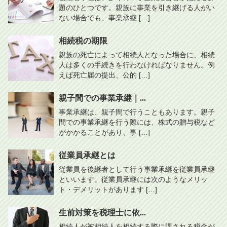
題のひとつです。親族に事業を引き継げる人がい
ない場合でも、事業承継 […]
相続税の期限
親族の死亡によって相続人となった場合に、相続
人は多くの手続きを行わなければなりません。例
えば死亡届の提出、公的 […]
親子間での事業承継｜...
事業承継は、親子間で行うこともあります。親子
間での事業承継を行う際には、株式の贈与税など
がかかることがあり、事 […]
従業員承継とは
従業員を後継者として行う事業承継を従業員承継
といいます。従業員承継には次のようなメリッ
ト・デメリットがあります […]
生前対策を税理士に依...
相続人が被相続人を相続する際に課される税金が