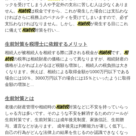
ックを受けてしまう人や予定外の支出に苦しむ人は少なくありま
せん。
相続税
は税金ですから、これが発生した場合には支払わな
ければさらに税務上のペナルティを受けてしまいますので、必ず
支払わなければなりません。しかし、
相続税
が発生する目にこれ
に備えて
相続税
対策を行い...
生前対策を税理士に依頼するメリット
相続人が被相続人を相続する際に課される税金が
相続税
です。
相
続税
の税率は相続財産の価格によって異なりますが、相続財産の
価格が上がれば上がるほど税額も増加し、相続人の税負担は大き
くなります。例えば、相続による取得金額が1000万円以下である
場合には10％、3000万円以下の場合には15％といったように取得
金額の増加と...
生前対策とは
老後の財産管理や相続時の
相続税
対策などに不安を持っていらっ
しゃる方は多いです。そのような不安を解消するためのツールが
生前対策です。生前対策には成年後見制度、家族信託、生前贈
与、遺言などがあります。 成年後見は判断能力が著しく低下し、
自己の行為がどんな法律上の結果を生じるのか認識できなくなっ