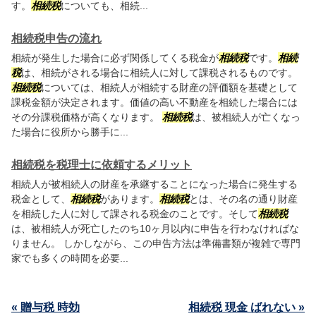
す。
相続税
についても、相続...
相続税申告の流れ
相続が発生した場合に必ず関係してくる税金が
相続税
です。
相続
税
は、相続がされる場合に相続人に対して課税されるものです。
相続税
については、相続人が相続する財産の評価額を基礎として
課税金額が決定されます。価値の高い不動産を相続した場合には
その分課税価格が高くなります。
相続税
は、被相続人が亡くなっ
た場合に役所から勝手に...
相続税を税理士に依頼するメリット
相続人が被相続人の財産を承継することになった場合に発生する
税金として、
相続税
があります。
相続税
とは、その名の通り財産
を相続した人に対して課される税金のことです。そして
相続税
は、被相続人が死亡したのち10ヶ月以内に申告を行わなければな
りません。 しかしながら、この申告方法は準備書類が複雑で専門
家でも多くの時間を必要...
« 贈与税 時効
相続税 現金 ばれない »