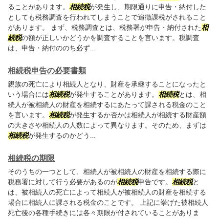
ることがあります。
相続税
が発生し、期限通りに申告・納付した
としても税務調査を行われてしまうことで追徴課税がされること
があります。 まず、税務調査とは、税務署が申告・納付された
相
続税
の額が正しいかどうかを調査することを言います。税調査
は、申告・納付ののち必ず...
相続税申告の必要書類
親族の死亡により相続人となり、財産を承継することになったと
いう場合には
相続税
が発生することがあります。
相続税
とは、相
続人が被相続人の財産を相続するにあたって課される税金のこと
を言います。
相続税
が発生するか否かは相続人が相続する財産額
の大きさや相続人の人数によって異なります。そのため、まずは
相続税
が発生するのかどう...
相続税の期限
そのうちの一つとして、相続人が被相続人の財産を相続する際に
税務署に対して行う必要があるのが
相続税
申告です。
相続税
と
は、被相続人の死亡によって相続人が被相続人の財産を相続する
場合に相続人に課される税金のことです。 上記に挙げた被相続人
死亡後の各種手続きには各々期限が付されていることがありま