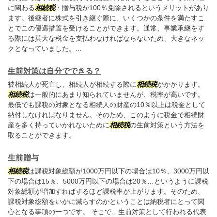
に関わる
相続税
・贈与税が100％免除されるというメリットがあり
ます。後継者に株式を引き継ぐ際に、いくつかの条件を満たすこ
とでこの優遇措置を受けることができます。通常、事業承継をす
る際には莫大な税金を支払わなければならないため、大きなネッ
クとなっていました。...
生前対策は自分でできる？
被相続人が死亡し、相続人が相続する際に
相続税
がかかります。
相続税
は一般的にあまり知られていませんが、税率が高いです。
最低でも課税の対象となる相続人の財産の10％以上は税金として
納付しなければなりません。そのため、このように税金で相続財
産を多く持っていかれないために
相続税
の生前対策という方法を
取ることができます。
生前贈与
相続税
は課税対象総額が1000万円以下の場合は10％、3000万円以
下の場合は15％、5000万円以下の場合は20％…というように課税
対象総額が増加すればするほど課税率が上がります。そのため、
課税対象総額をいかに減らすのかということは納税者にとって関
心となる事項の一つです。 そこで、生前対策として行われる代表