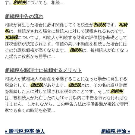
す。
相続税
についても、相続...
相続税申告の流れ
相続が発生した場合に必ず関係してくる税金が
相続税
です。
相続
税
は、相続がされる場合に相続人に対して課税されるものです。
相続税
については、相続人が相続する財産の評価額を基礎として
課税金額が決定されます。価値の高い不動産を相続した場合には
その分課税価格が高くなります。
相続税
は、被相続人が亡くなっ
た場合に役所から勝手に...
相続税を税理士に依頼するメリット
相続人が被相続人の財産を承継することになった場合に発生する
税金として、
相続税
があります。
相続税
とは、その名の通り財産
を相続した人に対して課される税金のことです。そして
相続税
は、被相続人が死亡したのち10ヶ月以内に申告を行わなければな
りません。 しかしながら、この申告方法は準備書類が複雑で専門
家でも多くの時間を必要...
« 贈与税 税率 他人
相続税 控除 »