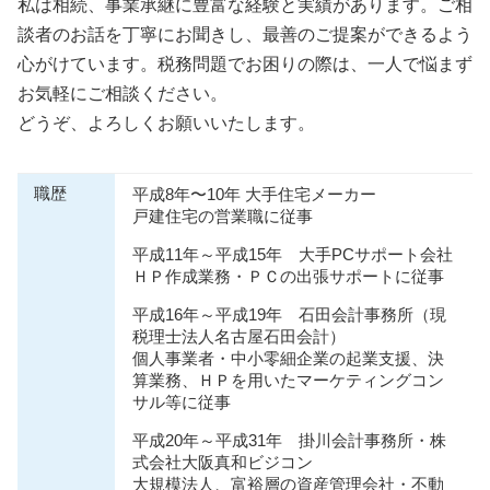
私は相続、事業承継に豊富な経験と実績があります。ご相
談者のお話を丁寧にお聞きし、最善のご提案ができるよう
心がけています。税務問題でお困りの際は、一人で悩まず
お気軽にご相談ください。
どうぞ、よろしくお願いいたします。
職歴
平成8年〜10年 大手住宅メーカー
戸建住宅の営業職に従事
平成11年～平成15年 大手PCサポート会社
ＨＰ作成業務・ＰＣの出張サポートに従事
平成16年～平成19年 石田会計事務所（現
税理士法人名古屋石田会計）
個人事業者・中小零細企業の起業支援、決
算業務、ＨＰを用いたマーケティングコン
サル等に従事
平成20年～平成31年 掛川会計事務所・株
式会社大阪真和ビジコン
大規模法人、富裕層の資産管理会社・不動