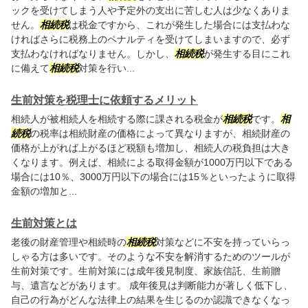
ックを受けてしまう人や予定外の支出に苦しむ人は少なくありま
せん。
相続税
は税金ですから、これが発生した場合には支払わな
ければさらに税務上のペナルティを受けてしまいますので、必ず
支払わなければなりません。しかし、
相続税
が発生する目にこれ
に備えて
相続税
対策を行い...
生前対策を税理士に依頼するメリット
相続人が被相続人を相続する際に課される税金が
相続税
です。
相
続税
の税率は相続財産の価格によって異なりますが、相続財産の
価格が上がれば上がるほど税額も増加し、相続人の税負担は大き
くなります。例えば、相続による取得金額が1000万円以下である
場合には10％、3000万円以下の場合には15％といったように取得
金額の増加と...
生前対策とは
老後の財産管理や相続時の
相続税
対策などに不安を持っていらっ
しゃる方は多いです。そのような不安を解消するためのツールが
生前対策です。生前対策には成年後見制度、家族信託、生前贈
与、遺言などがあります。 成年後見は判断能力が著しく低下し、
自己の行為がどんな法律上の結果を生じるのか認識できなくなっ