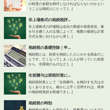
の程度の金額を納付しなければならないのかとい
うことは相続人にとって […]
非上場株式の相続税評...
非上場株式の評価額は会社の業績や資産状況、株
を引き継ぐ人の立場によって、複数の複雑な計算
方式を使い分けながら算 […]
相続税の基礎控除｜申...
相続税とは、財産を相続した人にかかる税金のこ
とです。亡くなってしまった人が持っていた財産
から、非課税のものなど […]
生前贈与は節税対策に...
相続税対策として「生前贈与」を検討する方は少
なくありません。確かに上手く活用すれば、将来
の相続税負担を軽減でき […]
相続税の時効
相続税が発生した場合でも、税務署はいつまでも