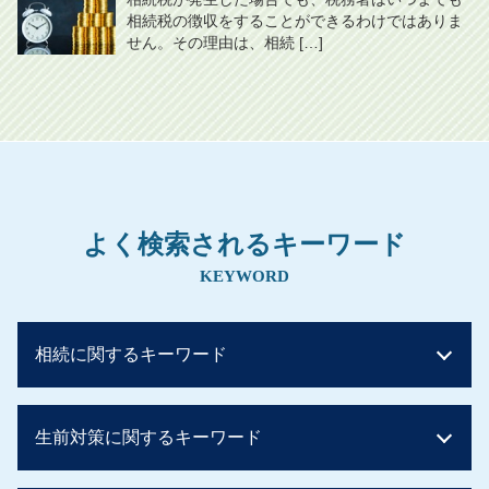
相続税の徴収をすることができるわけではありま
せん。その理由は、相続 […]
よく検索されるキーワード
KEYWORD
相続に関するキーワード
相続税 非課税
生前対策に関するキーワード
相続税 税率
相続税 配偶者控除 デメリット