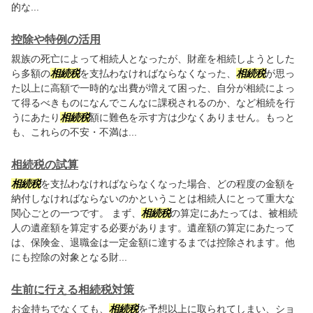
的な...
控除や特例の活用
親族の死亡によって相続人となったが、財産を相続しようとした
ら多額の
相続税
を支払わなければならなくなった、
相続税
が思っ
た以上に高額で一時的な出費が増えて困った、自分が相続によっ
て得るべきものになんでこんなに課税されるのか、など相続を行
うにあたり
相続税
額に難色を示す方は少なくありません。もっと
も、これらの不安・不満は...
相続税の試算
相続税
を支払わなければならなくなった場合、どの程度の金額を
納付しなければならないのかということは相続人にとって重大な
関心ごとの一つです。 まず、
相続税
の算定にあたっては、被相続
人の遺産額を算定する必要があります。遺産額の算定にあたって
は、保険金、退職金は一定金額に達するまでは控除されます。他
にも控除の対象となる財...
生前に行える相続税対策
お金持ちでなくても、
相続税
を予想以上に取られてしまい、ショ