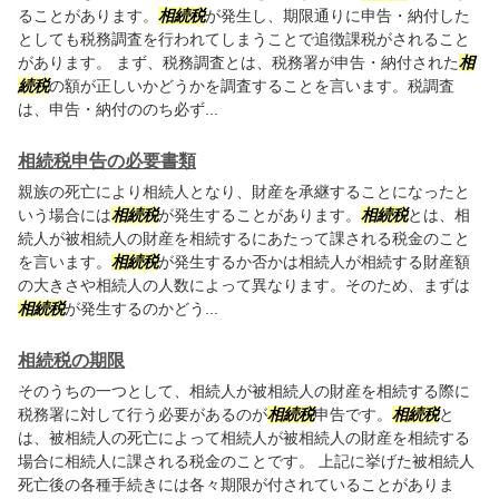
ることがあります。
相続税
が発生し、期限通りに申告・納付した
としても税務調査を行われてしまうことで追徴課税がされること
があります。 まず、税務調査とは、税務署が申告・納付された
相
続税
の額が正しいかどうかを調査することを言います。税調査
は、申告・納付ののち必ず...
相続税申告の必要書類
親族の死亡により相続人となり、財産を承継することになったと
いう場合には
相続税
が発生することがあります。
相続税
とは、相
続人が被相続人の財産を相続するにあたって課される税金のこと
を言います。
相続税
が発生するか否かは相続人が相続する財産額
の大きさや相続人の人数によって異なります。そのため、まずは
相続税
が発生するのかどう...
相続税の期限
そのうちの一つとして、相続人が被相続人の財産を相続する際に
税務署に対して行う必要があるのが
相続税
申告です。
相続税
と
は、被相続人の死亡によって相続人が被相続人の財産を相続する
場合に相続人に課される税金のことです。 上記に挙げた被相続人
死亡後の各種手続きには各々期限が付されていることがありま