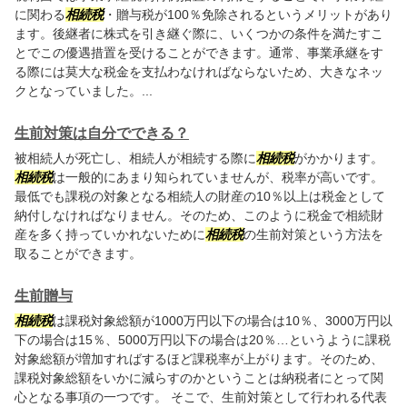
に関わる
相続税
・贈与税が100％免除されるというメリットがあり
ます。後継者に株式を引き継ぐ際に、いくつかの条件を満たすこ
とでこの優遇措置を受けることができます。通常、事業承継をす
る際には莫大な税金を支払わなければならないため、大きなネッ
クとなっていました。...
生前対策は自分でできる？
被相続人が死亡し、相続人が相続する際に
相続税
がかかります。
相続税
は一般的にあまり知られていませんが、税率が高いです。
最低でも課税の対象となる相続人の財産の10％以上は税金として
納付しなければなりません。そのため、このように税金で相続財
産を多く持っていかれないために
相続税
の生前対策という方法を
取ることができます。
生前贈与
相続税
は課税対象総額が1000万円以下の場合は10％、3000万円以
下の場合は15％、5000万円以下の場合は20％…というように課税
対象総額が増加すればするほど課税率が上がります。そのため、
課税対象総額をいかに減らすのかということは納税者にとって関
心となる事項の一つです。 そこで、生前対策として行われる代表