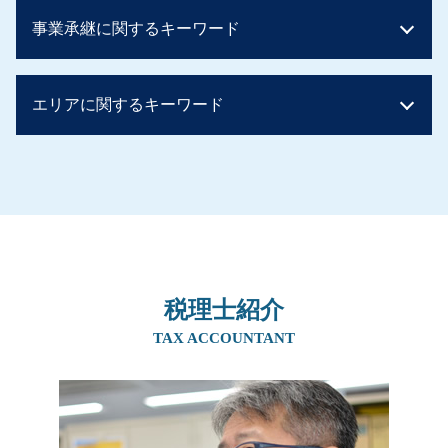
相続税とは 簡単に
生前贈与 土地 孫
事業承継に関するキーワード
相続税 子供のみ
贈与税 住宅 非課税 申告
相続税の申告
生前贈与 現金 300万
相続税 基礎控除 兄弟
生前贈与 現金手渡し
事業承継 m&a
配偶者居住権 相続税
エリアに関するキーワード
贈与税 ばれる
親族内承継 親族外承継
二次相続 相続税
生前贈与 住宅
事業承継 方法
贈与税 バレない
親から 1000万 贈与税
事業譲渡 会社分割
事業承継 大阪府
相続税 基礎控除 申告
贈与税 知らなかった
事業承継税制 デメリット
相続 奈良県
相続税 配偶者控除
実家 名義変更 生前贈与
後継者 募集
相続 大阪府
相続税 申告不要
生前贈与 住宅 親子
親族内承継 割合
生前対策 大阪府
相続税 非課税 申告
住宅取得資金贈与 必要書類
事業承継 後継者募集
事業承継 奈良県
贈与税 税率
暦年贈与 持ち戻し
会社 後継者 募集
生前対策 北摂エリア
土地 評価額 計算
生前贈与 孫 やり方
親族内承継 定義
税理士紹介
相続 吹田市
相続税 時効
生前贈与 非課税 2500万円
事業譲渡 個人
生前対策 京都府
TAX ACCOUNTANT
相続税 非課税 生命保険
住宅資金贈与 相続税
社長 後継者 募集
事業承継 阪神間
相続税 税率 土地
相続時精算課税制度 住宅
喫茶店 後継者 募集
事業承継 京都府
贈与税 非課税 110 万
親からの贈与 現金
事業承継 マッチング
相続 阪神間
贈与税 親子
事業譲渡
相続 北摂エリア
贈与税 手渡し ばれる
親族内承継 課題