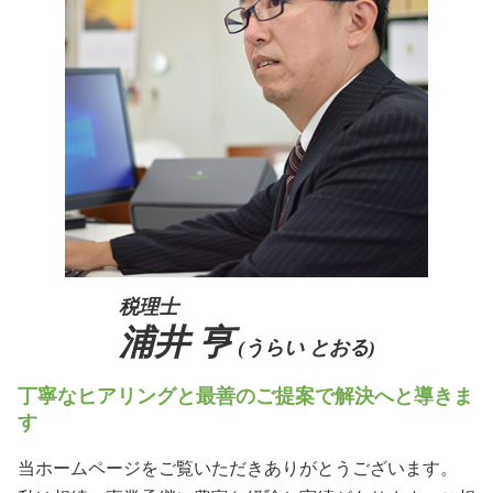
生前対策 奈良県
生前贈与 不動産
事業承継 税理士
相続 兵庫県
事業承継 個人
相続 京都府
従業員承継
事業承継 兵庫県
事業承継 親子
生前対策 兵庫県
生前対策 阪神間
生前対策 吹田市
税理士
浦井 亨
(うらい とおる)
丁寧なヒアリングと最善のご提案で解決へと導きま
す
当ホームページをご覧いただきありがとうございます。