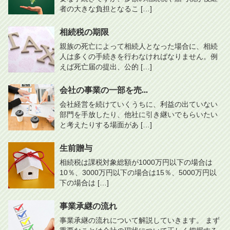
者の大きな負担となるこ […]
相続税の期限
親族の死亡によって相続人となった場合に、相続
人は多くの手続きを行わなければなりません。例
えば死亡届の提出、公的 […]
会社の事業の一部を売...
会社経営を続けていくうちに、利益の出ていない
部門を手放したり、他社に引き継いでもらいたい
と考えたりする場面があ […]
生前贈与
相続税は課税対象総額が1000万円以下の場合は
10％、3000万円以下の場合は15％、5000万円以
下の場合は […]
事業承継の流れ
事業承継の流れについて解説していきます。 まず