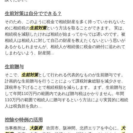
生前対策は自分でできる？
そのため、このように税金で相続財産を多く持っていかれないた
めに相続税の
生前対策
という方法を取ることができます。 実は、
相続税を減額したければ相続が始まってからでは遅いのです。被
相続人は相続人に対して自己の財産を教えたくないという思いが
あるかもしれませんが、相続人が相続後に税金の納付に追われて
しまわないよう、財産開...
生前贈与
そこで、
生前対策
として行われる代表的なものが生前贈与です。
計画的な生前贈与を行うことによって課税対象総額を減少させ、
課税率を下げることで相続税額を減らします。 まず、生前贈与と
して年間110万円の範囲内であれば贈与税はかかりません。年間
110万円の範囲で相続人に贈与するという方法により実質的に相続
人は税負担を負わ...
控除や特例の活用
当事務所は、
大阪府
、吹田市、阪神間、北摂エリアを中心に、
大