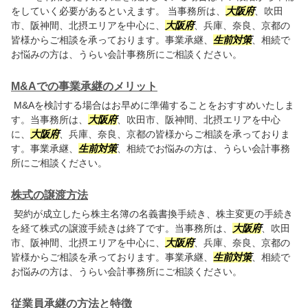
をしていく必要があるといえます。 当事務所は、
大阪府
、吹田
市、阪神間、北摂エリアを中心に、
大阪府
、兵庫、奈良、京都の
皆様からご相談を承っております。事業承継、
生前対策
、相続で
お悩みの方は、うらい会計事務所にご相談ください。
M&Aでの事業承継のメリット
M&Aを検討する場合はお早めに準備することをおすすめいたしま
す。当事務所は、
大阪府
、吹田市、阪神間、北摂エリアを中心
に、
大阪府
、兵庫、奈良、京都の皆様からご相談を承っておりま
す。事業承継、
生前対策
、相続でお悩みの方は、うらい会計事務
所にご相談ください。
株式の譲渡方法
契約が成立したら株主名簿の名義書換手続き、株主変更の手続き
を経て株式の譲渡手続きは終了です。当事務所は、
大阪府
、吹田
市、阪神間、北摂エリアを中心に、
大阪府
、兵庫、奈良、京都の
皆様からご相談を承っております。事業承継、
生前対策
、相続で
お悩みの方は、うらい会計事務所にご相談ください。
従業員承継の方法と特徴