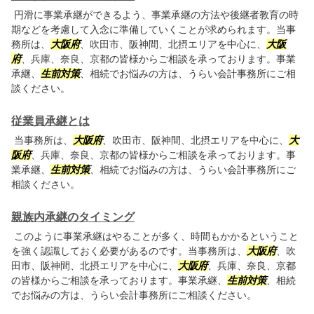
円滑に事業承継ができるよう、事業承継の方法や後継者教育の時
期などを考慮して入念に準備していくことが求められます。当事
務所は、
大阪府
、吹田市、阪神間、北摂エリアを中心に、
大阪
府
、兵庫、奈良、京都の皆様からご相談を承っております。事業
承継、
生前対策
、相続でお悩みの方は、うらい会計事務所にご相
談ください。
従業員承継とは
当事務所は、
大阪府
、吹田市、阪神間、北摂エリアを中心に、
大
阪府
、兵庫、奈良、京都の皆様からご相談を承っております。事
業承継、
生前対策
、相続でお悩みの方は、うらい会計事務所にご
相談ください。
親族内承継のタイミング
このように事業承継はやることが多く、時間もかかるということ
を強く認識しておく必要があるのです。当事務所は、
大阪府
、吹
田市、阪神間、北摂エリアを中心に、
大阪府
、兵庫、奈良、京都
の皆様からご相談を承っております。事業承継、
生前対策
、相続
でお悩みの方は、うらい会計事務所にご相談ください。