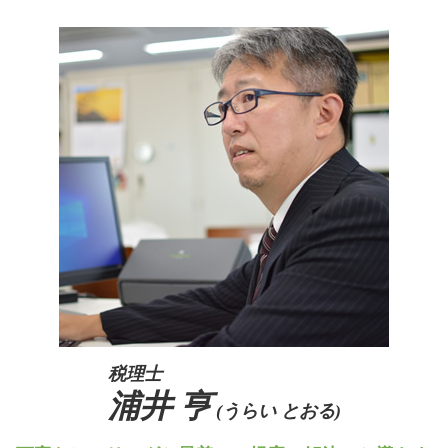
生前対策 北摂エリア
相続税 基礎控除 生命保険
住宅資金贈与 相続税
親族内承継 課題
生前対策 阪神間
相続税 時効
住宅資金贈与 父母 それぞれ
親族内承継 株式譲渡
相続 京都府
暦年贈与 孫
事業承継 m&a
生前対策 奈良県
生前贈与 住宅購入
事業承継 親子
生前対策 吹田市
贈与税 非課税
事業承継税制 特例承継計画
生前対策 大阪府
事業承継税制
相続 北摂エリア
会社 後継者 募集
相続 阪神間
株式譲渡 事業譲渡 違い
事業承継 京都府
相続 大阪府
事業承継 兵庫県
税理士
浦井 亨
(うらい とおる)