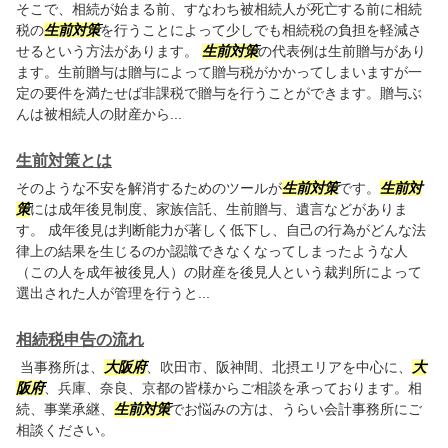
そこで、相続が始まる前、すなわち被相続人が死亡する前に相続
税の
生前対策
を行うことによって少しでも相続税の負担を軽減さ
せるという方法があります。
生前対策
の代表例は生前贈与があり
ます。生前贈与は贈与によって贈与税がかかってしまいますが一
定の要件を満たせば非課税で贈与を行うことができます。贈与ぶ
んは被相続人の財産から...
生前対策とは
そのような不安を解消するためのツールが
生前対策
です。
生前対
策
には成年後見制度、家族信託、生前贈与、遺言などがありま
す。 成年後見は判断能力が著しく低下し、自己の行為がどんな法
律上の結果を生じるのか認識できなくなってしまったような人
（この人を成年被後見人）の財産を後見人という裁判所によって
選出された人が管理を行うと...
相続税申告の流れ
当事務所は、
大阪府
、吹田市、阪神間、北摂エリアを中心に、
大
阪府
、兵庫、奈良、京都の皆様からご相談を承っております。相
続、事業承継、
生前対策
でお悩みの方は、うらい会計事務所にご
相談ください。