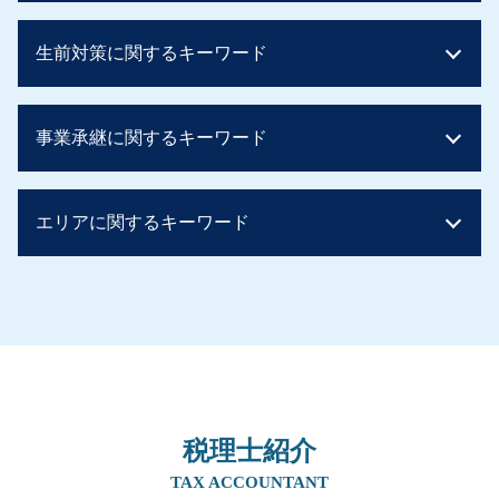
相続税 計算ガイド
生前対策に関するキーワード
相続税とは 簡単に
相続税 いくらから
配偶者居住権 相続税
住宅取得資金贈与 タイミング
事業承継に関するキーワード
相続税 基礎控除
贈与税 お尋ね
相続税 控除
住宅取得資金贈与 申告
土地 評価額 計算
生前贈与 現金 300万
社長 後継者 募集
相続税 2割加算
エリアに関するキーワード
土地 贈与税 かからない
事業承継 個人
相続税 配偶者控除 デメリット
贈与税 非課税 申告
m&a 個人
相続税 いくら
生前贈与 住宅 親子
事業承継
生前対策 京都府
マンション 相続税
相続税 時効
事業承継 親族以外
生前対策 兵庫県
相続税 税率 土地
生前贈与 メリット
事業承継 後継者募集
相続 奈良県
土地 贈与税
贈与税 親子
事業譲渡 従業員
事業承継 阪神間
相続税 節税
生前贈与 非課税
事業承継 補助金 親子
事業承継 奈良県
贈与税 非課税
相続時精算課税制度 手続き
事業承継 方法
相続 吹田市
相続税 子供のみ
贈与税 誰が払う
事業継承 マッチング 個人
税理士紹介
相続 兵庫県
贈与税 非課税 住宅
相続税 現金 ばれない
親族内承継 割合
事業承継 大阪府
TAX ACCOUNTANT
贈与税 税率
生前贈与 不動産
事業承継 マッチング